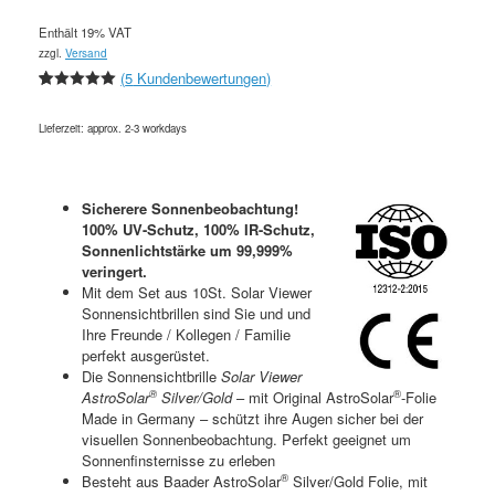
Enthält 19% VAT
zzgl.
Versand
(
5
Kundenbewertungen)
5
5
5
out of
based on
Lieferzeit: approx. 2-3 workdays
customer
ratings
Sicherere Sonnenbeobachtung!
100% UV-Schutz, 100% IR-Schutz,
Sonnenlichtstärke um 99,999%
veringert.
Mit dem Set aus 10St. Solar Viewer
Sonnensichtbrillen sind Sie und und
Ihre Freunde / Kollegen / Familie
perfekt ausgerüstet.
Die Sonnensichtbrille
Solar Viewer
®
®
AstroSolar
Silver/Gold
– mit Original AstroSolar
-Folie
Made in Germany – schützt ihre Augen sicher bei der
visuellen Sonnenbeobachtung. Perfekt geeignet um
Sonnenfinsternisse zu erleben
®
Besteht aus Baader AstroSolar
Silver/Gold Folie, mit