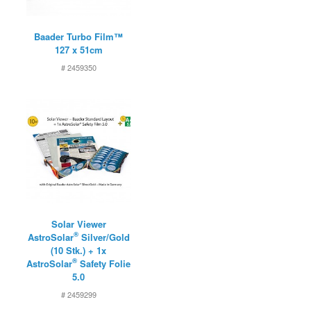
Baader Turbo Film™
127 x 51cm
# 2459350
Solar Viewer
®
AstroSolar
Silver/Gold
(10 Stk.) + 1x
®
AstroSolar
Safety Folie
5.0
# 2459299