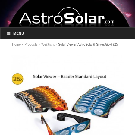
MENU
Home
»
Products
»
Weißlicht
»
Solar Viewer AstroSolar® Silver/Gold (25
Stk.)