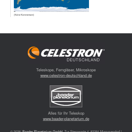
(Keine Kommentare)
Teleskope, Ferngläser, Mikroskope
www.celestron-deutschland.de
Alles für Ihr Teleskop
www.baader-planetarium.de
© 2026:
Baader Planetarium GmbH
, Zur Sternwarte 4, 82291 Mammendorf |