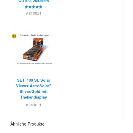
OD 5.0, 20x29cm
5
# 2459281
von 5
SET: 100 St. Solar
®
Viewer AstroSolar
Silver/Gold mit
Thekendisplay
# 2420101
Ähnliche Produkte