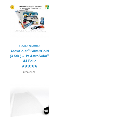
Solar Viewer
®
AstroSolar
Silver/Gold
®
(3 Stk.) + 1x AstroSolar
A4-Folie
5
# 2459298
von 5