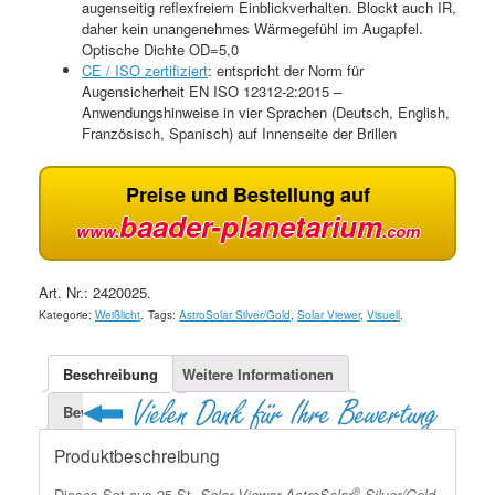
augenseitig reflexfreiem Einblickverhalten. Blockt auch IR,
daher kein unangenehmes Wärmegefühl im Augapfel.
Optische Dichte OD=5,0
CE / ISO zertifiziert
: entspricht der Norm für
Augensicherheit EN ISO 12312-2:2015 –
Anwendungshinweise in vier Sprachen (Deutsch, English,
Französisch, Spanisch) auf Innenseite der Brillen
Preise und Bestellung auf
baader-planetarium
www.
.com
Art. Nr.:
2420025
.
Kategorie:
Weißlicht
.
Tags:
AstroSolar Silver/Gold
,
Solar Viewer
,
Visuell
.
Beschreibung
Weitere Informationen
Bewertungen (5)
Produktbeschreibung
®
Dieses Set aus 25 St.
Solar Viewer AstroSolar
Silver/Gold