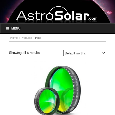
MENU
Home
»
Products
»
Filter
Showing all 6 results