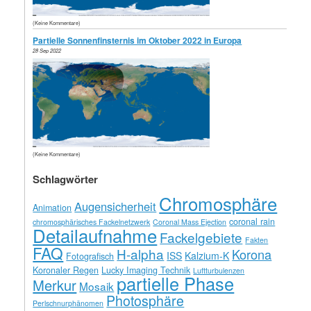
(Keine Kommentare)
Partielle Sonnenfinsternis im Oktober 2022 in Europa
28 Sep 2022
(Keine Kommentare)
Schlagwörter
Chromosphäre
Augensicherheit
Animation
coronal rain
chromosphärisches Fackelnetzwerk
Coronal Mass Ejection
Detailaufnahme
Fackelgebiete
Fakten
FAQ
H-alpha
Korona
ISS
Kalzium-K
Fotografisch
Koronaler Regen
Lucky Imaging Technik
Luftturbulenzen
partielle Phase
Merkur
Mosaik
Photosphäre
Perlschnurphänomen