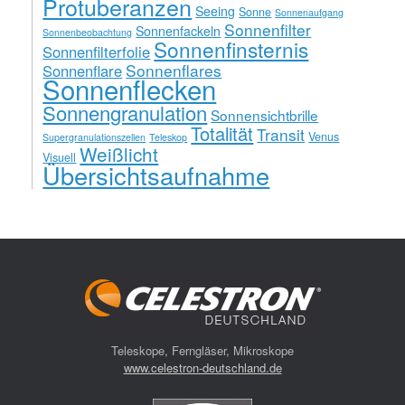
Protuberanzen
Seeing
Sonne
Sonnenaufgang
Sonnenfilter
Sonnenfackeln
Sonnenbeobachtung
Sonnenfinsternis
Sonnenfilterfolie
Sonnenflares
Sonnenflare
Sonnenflecken
Sonnengranulation
Sonnensichtbrille
Totalität
Transit
Venus
Supergranulationszellen
Teleskop
Weißlicht
Visuell
Übersichtsaufnahme
Teleskope, Ferngläser, Mikroskope
www.celestron-deutschland.de