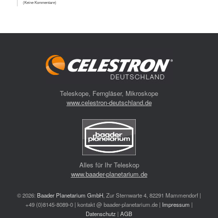
(Keine Kommentare)
Teleskope, Ferngläser, Mikroskope
www.celestron-deutschland.de
Alles für Ihr Teleskop
www.baader-planetarium.de
© 2026:
Baader Planetarium GmbH
, Zur Sternwarte 4, 82291 Mammendorf |
+49 (0)8145-8089-0 | kontakt @ baader-planetarium.de |
Impressum
|
Datenschutz
|
AGB