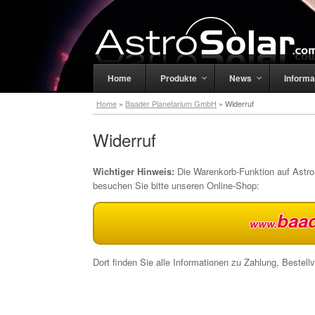
Home
Produkte
News
Informa
Home
»
Baader Planetarium GmbH
»
Widerruf
Widerruf
Wichtiger Hinweis:
Die Warenkorb-Funktion auf AstroS
besuchen Sie bitte unseren Online-Shop:
baad
www.
Dort finden Sie alle Informationen zu Zahlung, Bestell