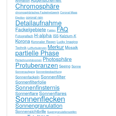
Augensicherheit
Animation
Chromosphäre
chromosphärisches Fackelnetzwerk
Coronal Mass
coronal rain
Ejection
Detailaufnahme
FAQ
Fackelgebiete
Fakten
H-alpha
ISS
Kalzium-K
Fotografisch
Korona
Koronaler Regen
Lucky Imaging
Merkur
Mosaik
Technik
Luftturbulenzen
partielle Phase
Photosphäre
Perlschnurphänomen
Protuberanzen
Seeing
Sonne
Sonnenaufgang
Sonnenbeobachtung
Sonnenfilter
Sonnenfackeln
Sonnenfilterfolie
Sonnenfinsternis
Sonnenflares
Sonnenflare
Sonnenflecken
Sonnengranulation
Sonnensichtbrille
Supergranulationszellen