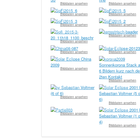
Bilddaten ansehen
Bilddaten ansehen
© Michael Deger
© Michael Deger
Bilddaten ansehen
Bilddaten ansehen
© Michael Deger
© Michael Deger
Bilddaten ansehen
Bilddaten ansehen
© Helmut Heinicke
© Wolfgang Paech
Bilddaten ansehen
Bilddaten ansehen
© Michael Risch
© Michael Risch
Bilddaten ansehen
Bilddaten ansehen
© Team Baader
© Team Baader
Bilddaten ansehen
Bilddaten ansehen
© Sebastian Voltmer
© Sebastian Voltmer
Bilddaten ansehen
Bilddaten ansehen
© Sebastian Voltmer
© Sebastian Voltmer
Bilddaten ansehen
Bilddaten ansehen