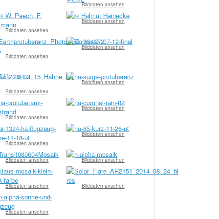
Bilddaten ansehen
. Paech, F. Hofmann
© Helmut Heinicke
Bilddaten ansehen
Bilddaten ansehen
ylvia John
© Kai v. Schauroth
Bilddaten ansehen
Bilddaten ansehen
tefan Hahne
© Wolfgang Paech
Bilddaten ansehen
Bilddaten ansehen
Wolfgang Paech
© Wolfgang Paech
Bilddaten ansehen
Bilddaten ansehen
Wolfgang Paech
© Wolfgang Paech
Bilddaten ansehen
Bilddaten ansehen
ebastian Voltmer
© Andreas Murner
Bilddaten ansehen
Bilddaten ansehen
Wolfgang Paech
© Bernd Koch
Bilddaten ansehen
Bilddaten ansehen
Bernd Koch
Bilddaten ansehen