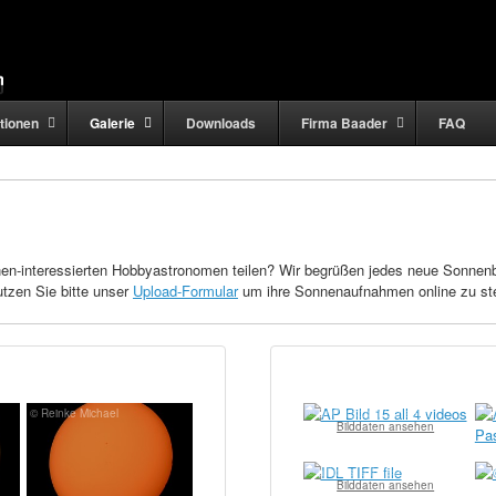
tionen
Galerie
Downloads
Firma Baader
FAQ
-interessierten Hobbyastronomen teilen? Wir begrüßen jedes neue Sonnenbild
utzen Sie bitte unser
Upload-Formular
um ihre Sonnenaufnahmen online zu ste
© Reinke Michael
© Dr Christoph Schaefer
© D
Bilddaten ansehen
© allhoest allhoest
© H
Bilddaten ansehen