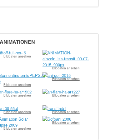
ANIMATIONEN
pollo Lasky
© Team Baader
Bilddaten ansehen
Bilddaten ansehen
ylvia John
© Dipl.-Ing. Franz Hofmann
Bilddaten ansehen
Bilddaten ansehen
Wolfgang Paech
© Wolfgang Paech
Bilddaten ansehen
Bilddaten ansehen
Wolfgang Paech
© Team Baader
Bilddaten ansehen
Bilddaten ansehen
Team Baader
© Team Baader
Bilddaten ansehen
Bilddaten ansehen