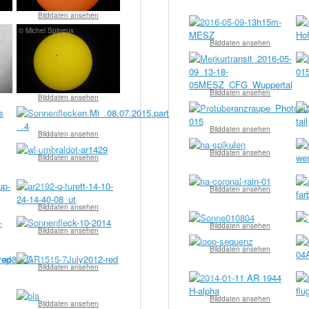
Bilddaten ansehen
© Thilo Schramm
© W
© Michel Spineux
Bilddaten ansehen
© Bernd Koch
© S
Bilddaten ansehen
Bilddaten ansehen
© Sylvia John
© S
© Pierre Bullerkotte
Bilddaten ansehen
Bilddaten ansehen
© Wolfgang Paech
© 
© Wolfgang Paech
Bilddaten ansehen
Bilddaten ansehen
© Wolfgang Paech
© 
© Wolfgang Paech
Bilddaten ansehen
Bilddaten ansehen
© Sebastian Voltmer
© S
© Team Baader
Bilddaten ansehen
Bilddaten ansehen
© Wolfgang Paech
© 
Bilddaten ansehen
© Christian Viladrich
Bilddaten ansehen
© Bernd Koch
© 
© Olivier Grattepanche
Bilddaten ansehen
Bilddaten ansehen