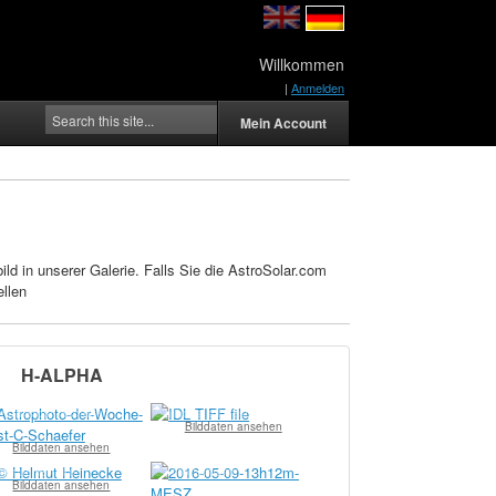
Willkommen
|
Anmelden
Mein Account
 in unserer Galerie. Falls Sie die AstroSolar.com
llen
H-ALPHA
r Christoph Schaefer
© allhoest allhoest
Bilddaten ansehen
Bilddaten ansehen
elmut Heinicke
© Thilo Schramm
Bilddaten ansehen