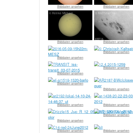
Bilddaten ansehen
Bilddaten ansehen
© Reinke Michael
© Matthew Ota
Bilddaten ansehen
Bilddaten ansehen
© Thilo Schramm
© Christoph Kaltseis
Bilddaten ansehen
Bilddaten ansehen
© Team Baader
© Markus Beer
Bilddaten ansehen
Bilddaten ansehen
© Wolfgang Paech
© Alessandro Bianconi
Bilddaten ansehen
Bilddaten ansehen
© Wolfgang Paech
© Wolfgang Paech
Bilddaten ansehen
Bilddaten ansehen
© Alessandro Bianconi
© Christian Viladrich
Bilddaten ansehen
Bilddaten ansehen
© Christian Viladrich
© Olivier Grattepanche
Bilddaten ansehen
Bilddaten ansehen