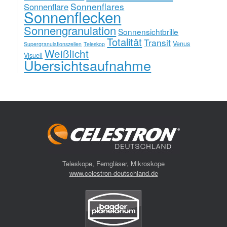
Sonnenflares
Sonnenflare
Sonnenflecken
Sonnengranulation
Sonnensichtbrille
Totalität
Transit
Venus
Supergranulationszellen
Teleskop
Weißlicht
Visuell
Übersichtsaufnahme
Teleskope, Ferngläser, Mikroskope
www.celestron-deutschland.de