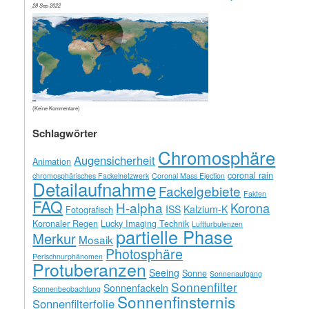
28 Sep 2022
(Keine Kommentare)
Schlagwörter
Chromosphäre
Augensicherheit
Animation
coronal rain
chromosphärisches Fackelnetzwerk
Coronal Mass Ejection
Detailaufnahme
Fackelgebiete
Fakten
FAQ
H-alpha
Korona
ISS
Kalzium-K
Fotografisch
Koronaler Regen
Lucky Imaging Technik
Luftturbulenzen
partielle Phase
Merkur
Mosaik
Photosphäre
Perlschnurphänomen
Protuberanzen
Seeing
Sonne
Sonnenaufgang
Sonnenfilter
Sonnenfackeln
Sonnenbeobachtung
Sonnenfinsternis
Sonnenfilterfolie