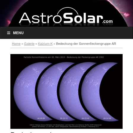
MENU
Home
»
Galerie
»
Kalzium-K
»
Bedeckung der Sonnenfleckengruppe AR
2303