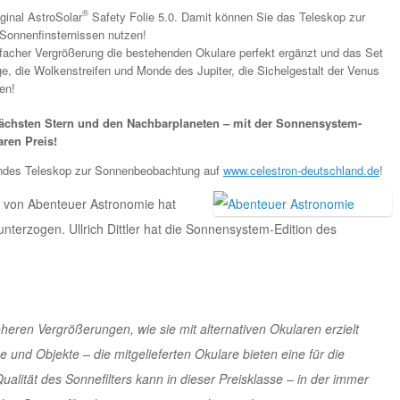
®
ginal AstroSolar
Safety Folie 5.0. Damit können Sie das Teleskop zur
Sonnenfinsternissen nutzen!
-facher Vergrößerung die bestehenden Okulare perfekt ergänzt und das Set
e, die Wolkenstreifen und Monde des Jupiter, die Sichelgestalt der Venus
en!
nächsten Stern und den Nachbarplaneten – mit der Sonnensystem-
ren Preis!
sendes Teleskop zur Sonnenbeobachtung auf
www.celestron-deutschland.de
!
von Abenteuer Astronomie hat
nterzogen. Ullrich Dittler hat die Sonnensystem-Edition des
öheren Vergrößerungen, wie sie mit alternativen Okularen erzielt
und Objekte – die mitgelieferten Okulare bieten eine für die
lität des Sonnefilters kann in dieser Preisklasse – in der immer