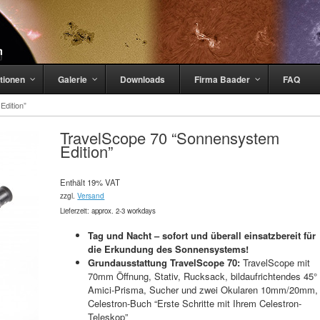
tionen
Galerie
Downloads
Firma Baader
FAQ
Edition”
TravelScope 70 “Sonnensystem
Edition”
Enthält 19% VAT
zzgl.
Versand
Lieferzeit: approx. 2-3 workdays
Tag und Nacht – sofort und überall einsatzbereit für
die Erkundung des Sonnensystems!
Grundausstattung TravelScope 70:
TravelScope mit
70mm Öffnung, Stativ, Rucksack, bildaufrichtendes 45°
Amici-Prisma, Sucher und zwei Okularen 10mm/20mm,
Celestron-Buch “Erste Schritte mit Ihrem Celestron-
Teleskop”