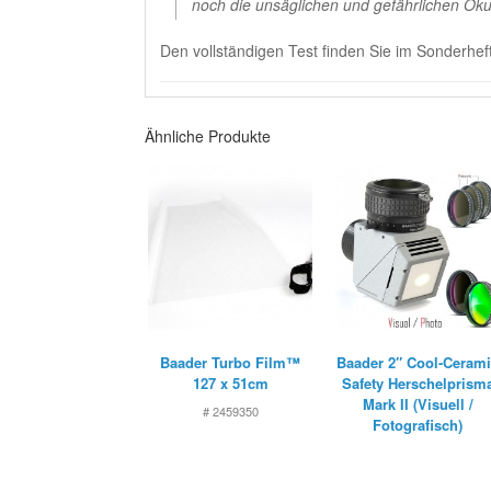
noch die unsäglichen und gefährlichen Okul
Den vollständigen Test finden Sie im Sonderhef
Ähnliche Produkte
Baader Turbo Film™
Baader 2″ Cool-Ceram
127 x 51cm
Safety Herschelprism
Mark II (Visuell /
# 2459350
Fotografisch)