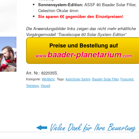
Sonnensystem-Edition:
ASSF 80 Baader Solar Filter,
Celestron Okular 4mm
Sie sparen €€ gegenüber den Einzelpreisen!
Die Anwendungsbilder links zeigen das nicht mehr erhältliche
Vorgängermodell “Travelscope 60 Solar System Edition”
Preise und Bestellung auf
baader-planetarium
www.
.com
Art. Nr.:
822035S
.
Kategorie:
Weißlicht
.
Tags:
AstroSolar Safety
,
Baader Solar Filter
,
Featured
,
Teleskop
,
Visuell
.