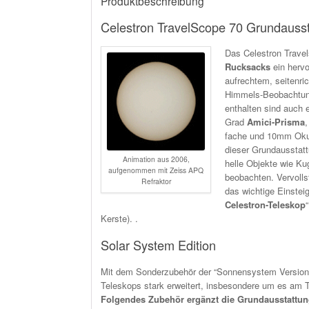
Produktbeschreibung
Celestron TravelScope 70 Grundauss
Das Celestron Travel
Rucksacks
ein hervo
aufrechtem, seitenric
Himmels-Beobachtung
enthalten sind auch 
Grad
Amici-Prisma
fache und 10mm Okula
dieser Grundausstatt
Animation aus 2006,
helle Objekte wie Ku
aufgenommen mit Zeiss APQ
beobachten. Vervolls
Refraktor
das wichtige Einstei
Celestron-Teleskop
Kerste). .
Solar System Edition
Mit dem Sonderzubehör der “Sonnensystem Version”
Teleskops stark erweitert, insbesondere um es am 
Folgendes Zubehör ergänzt die Grundausstattun