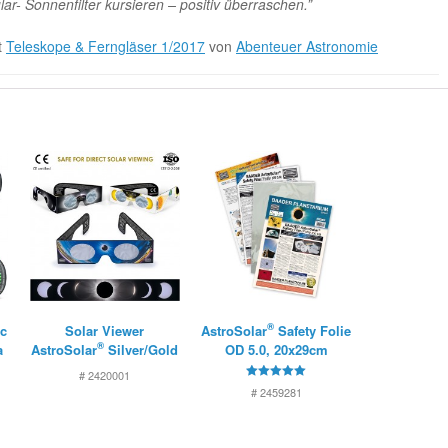
ar- Sonnenfilter kursieren – positiv überraschen.”
t
Teleskope & Ferngläser 1/2017
von
Abenteuer Astronomie
®
ic
Solar Viewer
AstroSolar
Safety Folie
®
a
AstroSolar
Silver/Gold
OD 5.0, 20x29cm
# 2420001
5
# 2459281
von 5