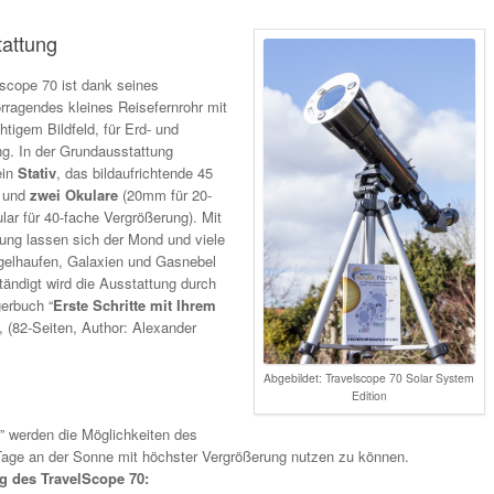
tattung
scope 70 ist dank seines
rragendes kleines Reisefernrohr mit
htigem Bildfeld, für Erd- und
. In der Grundausstattung
ein
Stativ
, das bildaufrichtende 45
, und
zwei Okulare
(20mm für 20-
r für 40-fache Vergrößerung). Mit
ung lassen sich der Mond und viele
gelhaufen, Galaxien und Gasnebel
tändigt wird die Ausstattung durch
gerbuch “
Erste Schritte mit Ihrem
“, (82-Seiten, Author: Alexander
Abgebildet: Travelscope 70 Solar System
Edition
 werden die Möglichkeiten des
Tage an der Sonne mit höchster Vergrößerung nutzen zu können.
g des TravelScope 70: