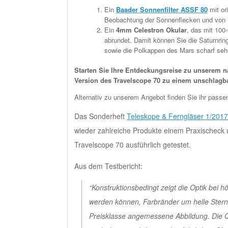
Ein
Baader Sonnenfilter ASSF 80
mit ori
Beobachtung der Sonnenflecken und von 
Ein
4mm Celestron Okular
, das mit 100
abrundet. Damit können Sie die Saturnring
sowie die Polkappen des Mars scharf seh
Starten Sie Ihre Entdeckungsreise zu unserem 
Version des Travelscope 70 zu einem unschlagba
Alternativ zu unserem Angebot finden Sie ihr pas
Das Sonderheft
Teleskope & Ferngläser 1/2017
wieder zahlreiche Produkte einem Praxischeck u
Travelscope 70 ausführlich getestet.
Aus dem Testbericht:
“Konstruktionsbedingt zeigt die Optik bei h
werden können, Farbränder um helle Sterne 
Preisklasse angemessene Abbildung. Die Qua