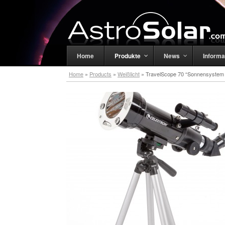
Home
Produkte
News
Informa
Home
»
Products
»
Weißlicht
»
TravelScope 70 “Sonnensystem 