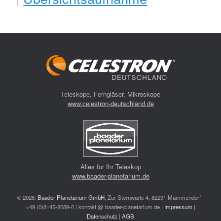
Teleskope, Ferngläser, Mikroskope
www.celestron-deutschland.de
Alles für Ihr Teleskop
www.baader-planetarium.de
© 2026:
Baader Planetarium GmbH
, Zur Sternwarte 4, 82291 Mammendorf |
+49 (0)8145-8089-0 | kontakt @ baader-planetarium.de |
Impressum
|
Datenschutz
|
AGB