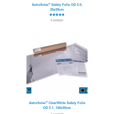
®
AstroSolar
Safety Folie OD 5.0,
20x29cm
5
# 2459281
von 5
®
AstroSolar
ClearWhite Safety Folie
OD 5.1, 100x50cm