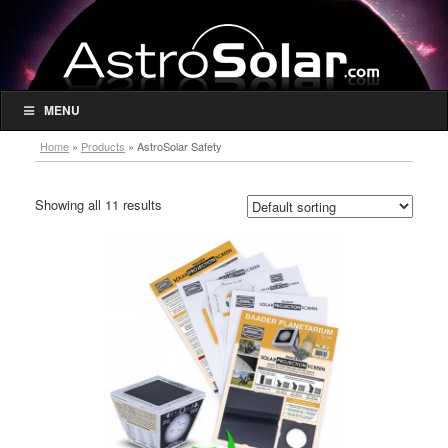
MENU
Home
»
Products
»
AstroSolar Safety
Showing all 11 results