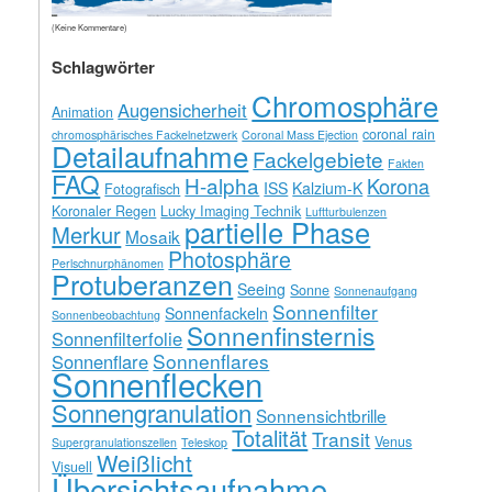
(Keine Kommentare)
Schlagwörter
Chromosphäre
Augensicherheit
Animation
coronal rain
chromosphärisches Fackelnetzwerk
Coronal Mass Ejection
Detailaufnahme
Fackelgebiete
Fakten
FAQ
H-alpha
Korona
ISS
Kalzium-K
Fotografisch
Koronaler Regen
Lucky Imaging Technik
Luftturbulenzen
partielle Phase
Merkur
Mosaik
Photosphäre
Perlschnurphänomen
Protuberanzen
Seeing
Sonne
Sonnenaufgang
Sonnenfilter
Sonnenfackeln
Sonnenbeobachtung
Sonnenfinsternis
Sonnenfilterfolie
Sonnenflares
Sonnenflare
Sonnenflecken
Sonnengranulation
Sonnensichtbrille
Totalität
Transit
Venus
Supergranulationszellen
Teleskop
Weißlicht
Visuell
Übersichtsaufnahme