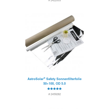
# 2422003
®
AstroSolar
Safety Sonnenfilterfolie
50×100, OD 5.0
5
# 2459282
von 5