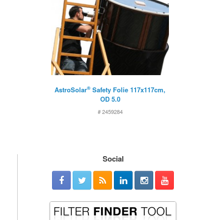
®
AstroSolar
Safety Folie 117x117cm,
OD 5.0
# 2459284
Social