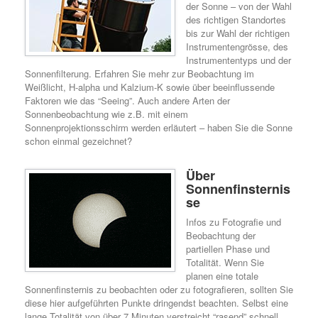
der Sonne – von der Wahl
des richtigen Standortes
bis zur Wahl der richtigen
Instrumentengrösse, des
Instrumententyps und der
Sonnenfilterung. Erfahren Sie mehr zur Beobachtung im
Weißlicht, H-alpha und Kalzium-K sowie über beeinflussende
Faktoren wie das “Seeing”. Auch andere Arten der
Sonnenbeobachtung wie z.B. mit einem
Sonnenprojektionsschirm werden erläutert – haben Sie die Sonne
schon einmal gezeichnet?
Über
Sonnenfinsternis
se
Infos zu Fotografie und
Beobachtung der
partiellen Phase und
Totalität. Wenn Sie
planen eine totale
Sonnenfinsternis zu beobachten oder zu fotografieren, sollten Sie
diese hier aufgeführten Punkte dringendst beachten. Selbst eine
lange Totalität von über 7 Minuten verstreicht “rasend” schnell.