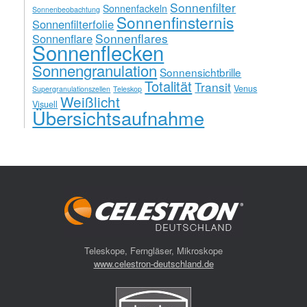
Sonnenfilter
Sonnenfackeln
Sonnenbeobachtung
Sonnenfinsternis
Sonnenfilterfolie
Sonnenflares
Sonnenflare
Sonnenflecken
Sonnengranulation
Sonnensichtbrille
Totalität
Transit
Venus
Supergranulationszellen
Teleskop
Weißlicht
Visuell
Übersichtsaufnahme
Teleskope, Ferngläser, Mikroskope
www.celestron-deutschland.de