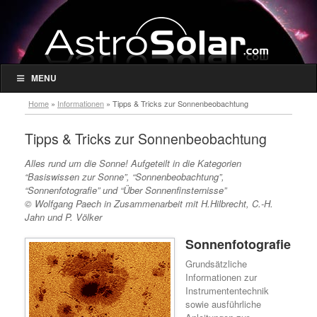
MENU
Home
»
Informationen
»
Tipps & Tricks zur Sonnenbeobachtung
Tipps & Tricks zur Sonnenbeobachtung
Alles rund um die Sonne! Aufgeteilt in die Kategorien
“Basiswissen zur Sonne”, “Sonnenbeobachtung”,
“Sonnenfotografie” und “Über Sonnenfinsternisse”
© Wolfgang Paech in Zusammenarbeit mit H.Hilbrecht, C.-H.
Jahn und P. Völker
Sonnenfotografie
Grundsätzliche
Informationen zur
Instrumententechnik
sowie ausführliche