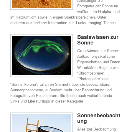
Anleitungen zur
Fotografie der Sonne im
weißen-, im H-alpha- und
im Kalziumlicht sowie in engen Spektralbereichen. Unter
anderem ausführliche Information zur “Lucky Imaging” Technik
Basiswissen zur
Sonne
Grundwissen zur Sonne:
Aufbau, physikalische
Eigenschaften und Daten.
Wir erklären Begriffe wie
“Chromosphäre”,
“Photosphäre” und
“Sonnenkorona”. Erfahren Sie mehr über die beobachtbaren
Sonnenphänomene, außerdem mehr über Beobachtung und
Fotografie von Polarlichtern. Sie finden auch weiterführende
Links und Literaturtipps in dieser Kategorie
Sonnenbeobacht
ung
Alles zur Beobachtung