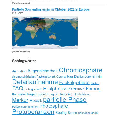
(Keine Kommentare)
Partielle Sonnenfinsternis im Oktober 2022 in Europa
28 Sep 2022
(Keine Kommentare)
Schlagwörter
Chromosphäre
Augensicherheit
Animation
coronal rain
chromosphärisches Fackelnetzwerk
Coronal Mass Ejection
Detailaufnahme
Fackelgebiete
Fakten
FAQ
H-alpha
Korona
ISS
Kalzium-K
Fotografisch
Koronaler Regen
Lucky Imaging Technik
Luftturbulenzen
partielle Phase
Merkur
Mosaik
Photosphäre
Perlschnurphänomen
Protuberanzen
Seeing
Sonne
Sonnenaufgang