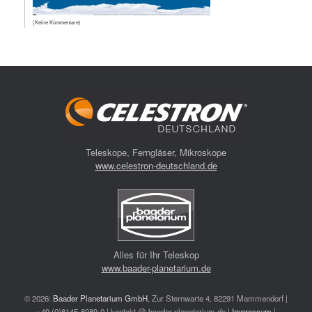
(Keine Kommentare)
Teleskope, Ferngläser, Mikroskope
www.celestron-deutschland.de
Alles für Ihr Teleskop
www.baader-planetarium.de
© 2026:
Baader Planetarium GmbH
, Zur Sternwarte 4, 82291 Mammendorf |
+49 (0)8145-8089-0 | kontakt @ baader-planetarium.de |
Impressum
|