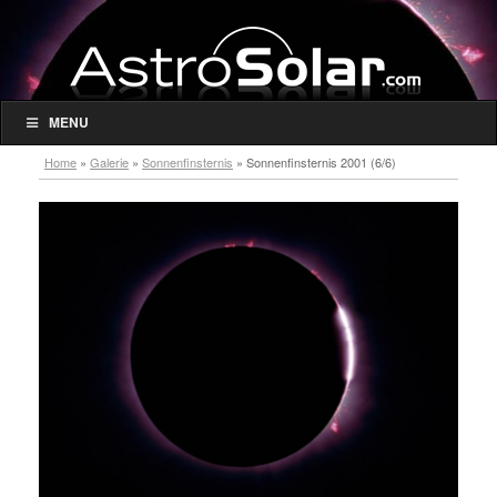
MENU
Home
»
Galerie
»
Sonnenfinsternis
»
Sonnenfinsternis 2001 (6/6)