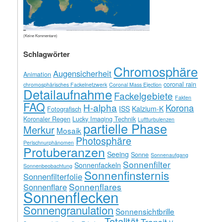
(Keine Kommentare)
Schlagwörter
Chromosphäre
Augensicherheit
Animation
coronal rain
chromosphärisches Fackelnetzwerk
Coronal Mass Ejection
Detailaufnahme
Fackelgebiete
Fakten
FAQ
H-alpha
Korona
ISS
Kalzium-K
Fotografisch
Koronaler Regen
Lucky Imaging Technik
Luftturbulenzen
partielle Phase
Merkur
Mosaik
Photosphäre
Perlschnurphänomen
Protuberanzen
Seeing
Sonne
Sonnenaufgang
Sonnenfilter
Sonnenfackeln
Sonnenbeobachtung
Sonnenfinsternis
Sonnenfilterfolie
Sonnenflares
Sonnenflare
Sonnenflecken
Sonnengranulation
Sonnensichtbrille
Totalität
Transit