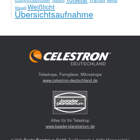
Venus
Supergranulationszellen
Teleskop
Weißlicht
Visuell
Übersichtsaufnahme
Teleskope, Ferngläser, Mikroskope
www.celestron-deutschland.de
Alles für Ihr Teleskop
www.baader-planetarium.de
© 2026:
Baader Planetarium GmbH
, Zur Sternwarte 4, 82291 Mammendorf |