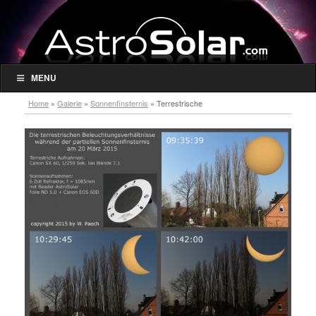
MENU
Home
»
Galerie
»
Sonnenfinsternis
»
Terrestrische
Beleuchtungsverhältnisse während der partiellen Sonnenfinsternis 2015