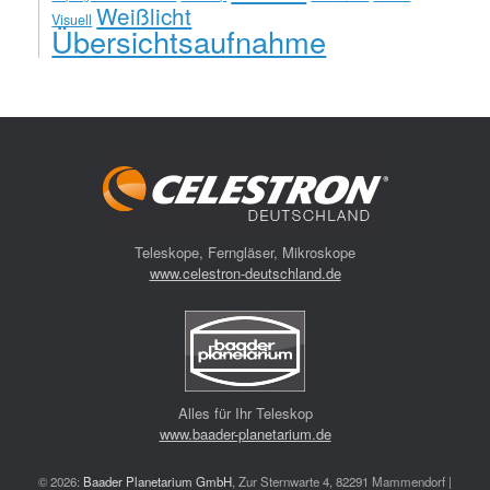
Weißlicht
Visuell
Übersichtsaufnahme
Teleskope, Ferngläser, Mikroskope
www.celestron-deutschland.de
Alles für Ihr Teleskop
www.baader-planetarium.de
© 2026:
Baader Planetarium GmbH
, Zur Sternwarte 4, 82291 Mammendorf |