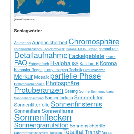
(Keine Kommentare)
Schlagwörter
Chromosphäre
Augensicherheit
Animation
coronal rain
chromosphärisches Fackelnetzwerk
Coronal Mass Ejection
Detailaufnahme
Fackelgebiete
Fakten
FAQ
H-alpha
Korona
ISS
Kalzium-K
Fotografisch
Koronaler Regen
Lucky Imaging Technik
Luftturbulenzen
partielle Phase
Merkur
Mosaik
Photosphäre
Perlschnurphänomen
Protuberanzen
Seeing
Sonne
Sonnenaufgang
Sonnenfilter
Sonnenfackeln
Sonnenbeobachtung
Sonnenfinsternis
Sonnenfilterfolie
Sonnenflares
Sonnenflare
Sonnenflecken
Sonnengranulation
Sonnensichtbrille
Totalität
Transit
Venus
Supergranulationszellen
Teleskop