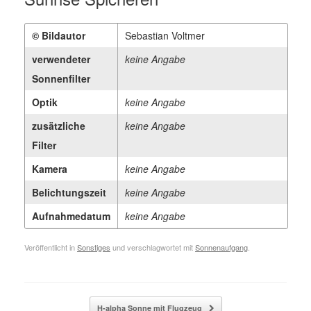
© Bildautor
Sebastian Voltmer
verwendeter
keine Angabe
Sonnenfilter
Optik
keine Angabe
zusätzliche
keine Angabe
Filter
Kamera
keine Angabe
Belichtungszeit
keine Angabe
Aufnahmedatum
keine Angabe
Veröffentlicht in
Sonstiges
und verschlagwortet mit
Sonnenaufgang
.
Beitragsnavigation
H-alpha Sonne mit Flugzeug