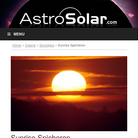
MENU
Home
»
Galerie
»
Sonstiges
»
Sunrise Spicheren
Sunrise Spicheren