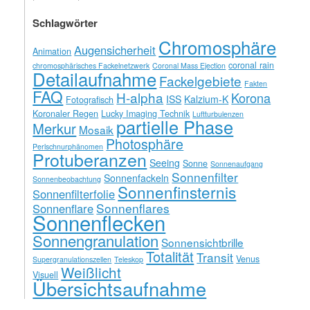
Schlagwörter
Chromosphäre
Augensicherheit
Animation
coronal rain
chromosphärisches Fackelnetzwerk
Coronal Mass Ejection
Detailaufnahme
Fackelgebiete
Fakten
FAQ
H-alpha
Korona
ISS
Kalzium-K
Fotografisch
Koronaler Regen
Lucky Imaging Technik
Luftturbulenzen
partielle Phase
Merkur
Mosaik
Photosphäre
Perlschnurphänomen
Protuberanzen
Seeing
Sonne
Sonnenaufgang
Sonnenfilter
Sonnenfackeln
Sonnenbeobachtung
Sonnenfinsternis
Sonnenfilterfolie
Sonnenflares
Sonnenflare
Sonnenflecken
Sonnengranulation
Sonnensichtbrille
Totalität
Transit
Venus
Supergranulationszellen
Teleskop
Weißlicht
Visuell
Übersichtsaufnahme