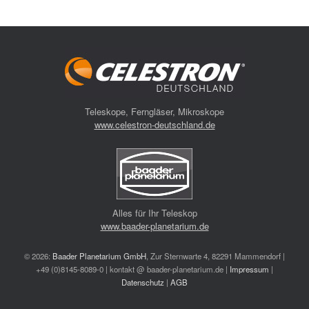
Teleskope, Ferngläser, Mikroskope
www.celestron-deutschland.de
Alles für Ihr Teleskop
www.baader-planetarium.de
© 2026:
Baader Planetarium GmbH
, Zur Sternwarte 4, 82291 Mammendorf |
+49 (0)8145-8089-0 | kontakt @ baader-planetarium.de |
Impressum
|
Datenschutz
|
AGB