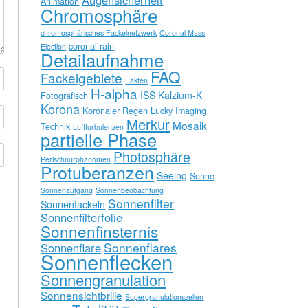
Augensicherheit
Animation
Chromosphäre
chromosphärisches Fackelnetzwerk
Coronal Mass
coronal rain
Ejection
Detailaufnahme
FAQ
Fackelgebiete
Fakten
H-alpha
ISS
Kalzium-K
Fotografisch
Korona
Koronaler Regen
Lucky Imaging
Merkur
Mosaik
Technik
Luftturbulenzen
partielle Phase
Photosphäre
Perlschnurphänomen
Protuberanzen
Seeing
Sonne
Sonnenaufgang
Sonnenbeobachtung
Sonnenfilter
Sonnenfackeln
Sonnenfilterfolie
Sonnenfinsternis
Sonnenflares
Sonnenflare
Sonnenflecken
Sonnengranulation
Sonnensichtbrille
Supergranulationszellen