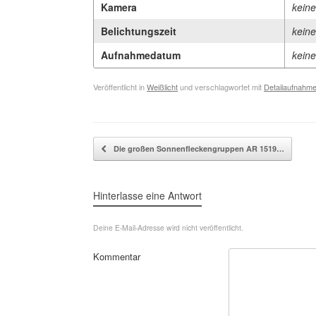
Kamera
kein
Belichtungszeit
kein
Aufnahmedatum
kein
Veröffentlicht in
Weißlicht
und verschlagwortet mit
Detailaufnahm
Beitragsnavigation
Die großen Sonnenfleckengruppen AR 1519…
Hinterlasse eine Antwort
Deine E-Mail-Adresse wird nicht veröffentlicht.
Kommentar