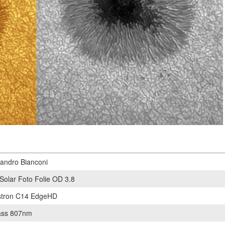
andro Bianconi
Solar Foto Folie OD 3.8
stron C14 EdgeHD
ass 807nm