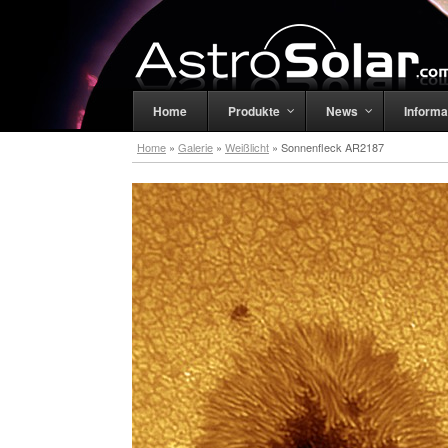
Home
Produkte
News
Informa
Home
»
Galerie
»
Weißlicht
»
Sonnenfleck AR2187