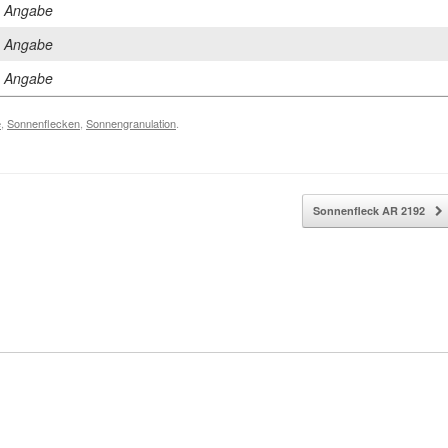
e Angabe
e Angabe
e Angabe
e
,
Sonnenflecken
,
Sonnengranulation
.
Sonnenfleck AR 2192