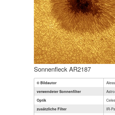
Sonnenfleck AR2187
© Bildautor
Aless
verwendeter Sonnenfilter
Astro
Optik
Cele
zusätzliche Filter
IR-P