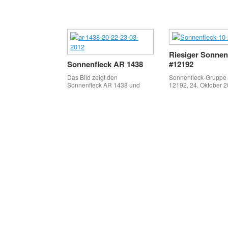
Riesiger Sonnen
Sonnenfleck AR 1438
#12192
Das Bild zeigt den
Sonnenfleck-Gruppe
Sonnenfleck AR 1438 und
12192, 24. Oktober 
dessen Veränderung im
Nahaufnahme (1) a
Abstand von drei Tagen
en mit Baader APO 1
Herschelprisma,
Solar Kontinuum Filt
51 Kamera
Beitragsnavigation
Übersichtsbild (2) 
en mit 130mm AstroP
EDF GT, Herschelpris
Kontinuum Filter, Ca
Alle Bilder wurden i
Planetarium´s Multi-
Sternwarte aufgeno