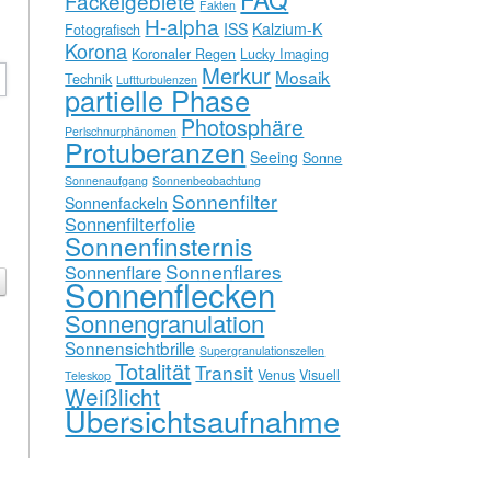
Fackelgebiete
Fakten
H-alpha
ISS
Kalzium-K
Fotografisch
Korona
Koronaler Regen
Lucky Imaging
Merkur
Mosaik
Technik
Luftturbulenzen
partielle Phase
Photosphäre
Perlschnurphänomen
Protuberanzen
Seeing
Sonne
Sonnenaufgang
Sonnenbeobachtung
Sonnenfilter
Sonnenfackeln
Sonnenfilterfolie
Sonnenfinsternis
Sonnenflares
Sonnenflare
Sonnenflecken
Sonnengranulation
Sonnensichtbrille
Supergranulationszellen
Totalität
Transit
Venus
Visuell
Teleskop
Weißlicht
Übersichtsaufnahme