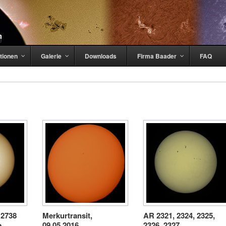
tionen
Galerie
Downloads
Firma Baader
FAQ
 2738
Merkurtransit,
AR 2321, 2324, 2325,
e
09.05.2016
2326, 2327