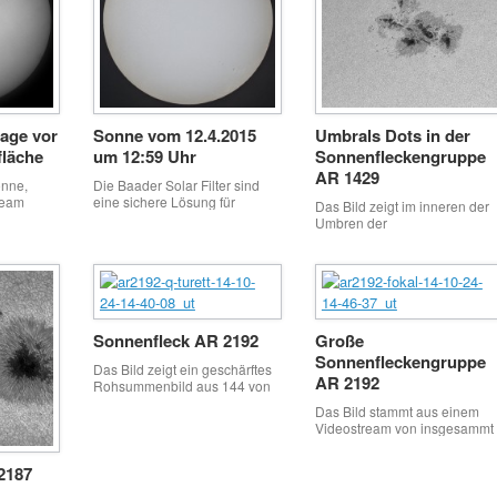
tage vor
Sonne vom 12.4.2015
Umbrals Dots in der
fläche
um 12:59 Uhr
Sonnenfleckengruppe
AR 1429
onne,
Die Baader Solar Filter sind
Team
eine sichere Lösung für
Das Bild zeigt im inneren der
sen in
visuelle und fotografische
Umbren der
Echtzeit,
Sonnenbeobachtungen
Sonnenfleckengruppe AR
 in ca.
1429 so genannte Umbral dot
uert. Um
(körnige Struktur). Umbral dot
 mussten
sind Aufhellungen innerhalb
ur ca. 5km
der Umbra eines
der
Sonnenflecks. In diesen
achen,
Sonnenfleck AR 2192
Große
umbralen Aufhellungen kann
nung mit
die Lichtintensität so groß sei
Sonnenfleckengruppe
ngen ist
Das Bild zeigt ein geschärftes
wie jene der ruhigen
AR 2192
Rohsummenbild aus 144 von
Photosphäre. Ihr Durchmesse
1200 Einzelbilder der großen
liegt bei einigen hundert
Das Bild stammt aus einem
Sonnenfleckengruppe AR
Kilometern. Umbral dots
Videostream von insgesammt
2192 aus dem Oktober 2014.
deuten darauf hin, dass ein […
1.200 Einzelbildern. Zum
Bildverarbeitung mit AviStack
Rohsummenbild gestackt
und Photoshop CS 2
2187
wurden 144 Bilder.
Bildverarbeitung mit AviStack