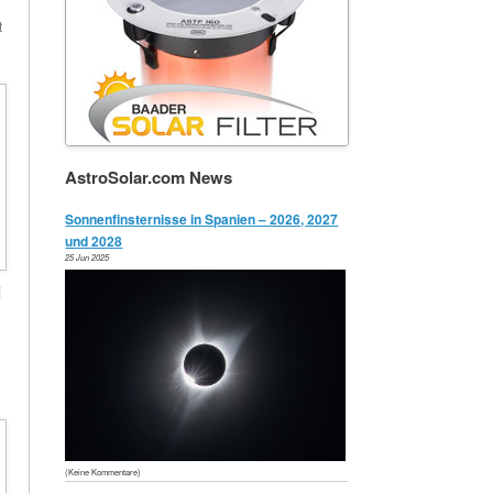
t
AstroSolar.com News
Sonnenfinsternisse in Spanien – 2026, 2027
und 2028
25 Jun 2025
i
(Keine Kommentare)