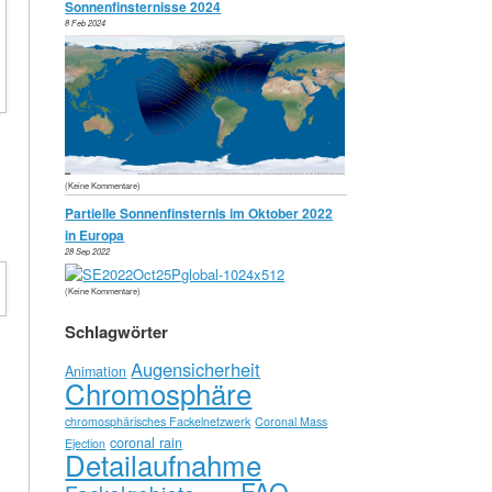
Sonnenfinsternisse 2024
8 Feb 2024
(Keine Kommentare)
Partielle Sonnenfinsternis im Oktober 2022
in Europa
s
28 Sep 2022
s
(Keine Kommentare)
Schlagwörter
n
Augensicherheit
Animation
Chromosphäre
r
chromosphärisches Fackelnetzwerk
Coronal Mass
]
coronal rain
Ejection
Detailaufnahme
FAQ