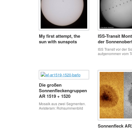
My first attempt, the
ISS-Transit Mon
sun with sunspots
der Sonnenober
ISS Transit vor der S
aufgenommen vom 
Baader bei Odelzhau
Bayern. Animation in 
die ISS hat die Sonne
0,6 Sekunden durchq
den Transit zu sehen
wir die Mitte eines n
Die großen
breiten Streifens auf 
Erdoberfläche ausm
Sonnenfleckengruppen
was uns dank Berech
AR 1519 + 1520
CalSky sehr gut gelu
[…]
Mosaik aus zwei Segmenten.
Avisteram: Rohsummenbild
aus je 125 vion 1200
Einzelbildern. Bildverarbeitung
AviStack + Photoshop CS 2
Sonnenfleck AR