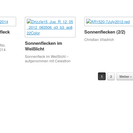
und Photoshop CS 2
fleck
Sonnenflecken (2/2)
Christian Viladrich
Sonnenflecken im
 No.
Weißlicht
2014
ufgenomm
Sonnenfleck im Weißlicht –
93,
aufgenommen mit Celestron
C14HD + Astrosolar 3.8 + Ir
er, DMK
Pass 807 nm
aufgenomm
1
2
Weiter »
hysics
ma, Solar
non 6D
n Baader
Purpose
mmen