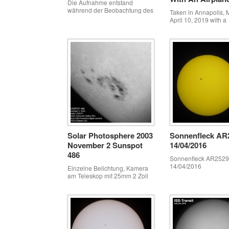
Die Aufnahme entstand
während der Beobachtung des
Taken in Annapolis,
Merkurtransits 2016 durch 150
April 10, 2019 with a
Schüler der fünften und
homemade filter for 
sechsten Klassen am Dr.-W.-
telescope using Baad
Andre-Gymnasium Chemnitz.
Solar Safety Film and
cardboard. Single fr
extracted from a short
Solar Photosphere 2003
Sonnenfleck AR
November 2 Sunspot
14/04/2016
486
Sonnenfleck AR2529
14/04/2016
Einzelne Belichtung, Kamera
am Teleskop mit 25mm 2 Zoll
Okular Projektionsadapter
befestigt.