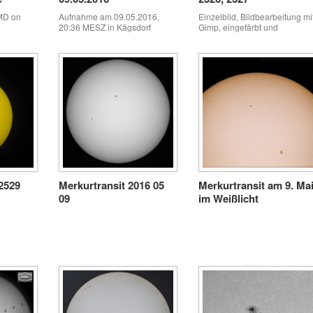
 MD on
Aufnahme am 09.05.2016,
Einzelbild, Bildbearbeitung mi
20:36 MESZ in Kägsdorf
Gimp, eingefärbt und
my
(Mecklenburg Vorpommern).
Unscharfmaskierung
er Astro
60 von 300 Frames mit
Autostakkert gestackt.
ame
 AVI.
2529
Merkurtransit 2016 05
Merkurtransit am 9. Ma
09
im Weißlicht