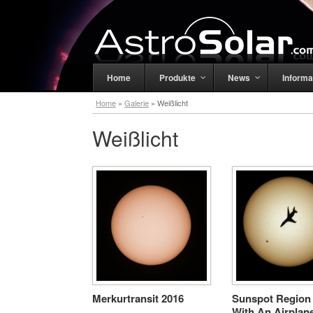
Home
Produkte
News
Informa
Home
»
Galerie
»
Weißlicht
Weißlicht
Merkurtransit 2016
Sunspot Region
With An Airplan