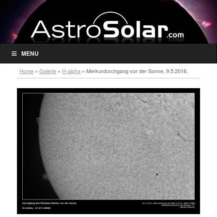
MENU
Home
»
Galerie
»
H-alpha
»
Merkurdurchgang vor der Sonne, 9.5.2016,
17:27h MESZ