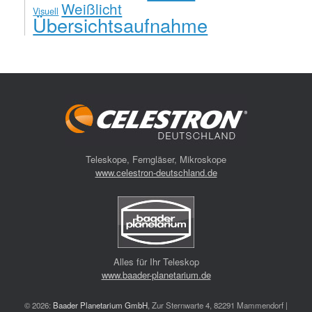
Weißlicht
Visuell
Übersichtsaufnahme
Teleskope, Ferngläser, Mikroskope
www.celestron-deutschland.de
Alles für Ihr Teleskop
www.baader-planetarium.de
© 2026:
Baader Planetarium GmbH
, Zur Sternwarte 4, 82291 Mammendorf |