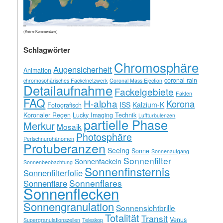
(Keine Kommentare)
Schlagwörter
Chromosphäre
Augensicherheit
Animation
coronal rain
chromosphärisches Fackelnetzwerk
Coronal Mass Ejection
Detailaufnahme
Fackelgebiete
Fakten
FAQ
H-alpha
Korona
ISS
Kalzium-K
Fotografisch
Koronaler Regen
Lucky Imaging Technik
Luftturbulenzen
partielle Phase
Merkur
Mosaik
Photosphäre
Perlschnurphänomen
Protuberanzen
Seeing
Sonne
Sonnenaufgang
Sonnenfilter
Sonnenfackeln
Sonnenbeobachtung
Sonnenfinsternis
Sonnenfilterfolie
Sonnenflares
Sonnenflare
Sonnenflecken
Sonnengranulation
Sonnensichtbrille
Totalität
Transit
Venus
Supergranulationszellen
Teleskop