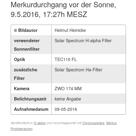
Merkurdurchgang vor der Sonne,
9.5.2016, 17:27h MESZ
© Bildautor
Helmut Heinicke
verwendeter
Solar Spectrum H-alpha Filter
Sonnenfilter
Optik
TEC110 FL
zusätzliche
Solar Spectrom Ha-Filter
Filter
Kamera
ZWO 174 MM
Belichtungszeit
keine Angabe
Aufnahmedatum
09-05-2016
Veröffentlicht in
H-alpha
und verschlagwortet mit
Chromosphäre
,
Merkur
,
Protuberanzen
.