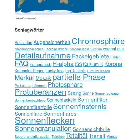
(Keine Kommentare)
Schlagwörter
Chromosphäre
Augensicherheit
Animation
coronal rain
chromosphärisches Fackelnetzwerk
Coronal Mass Ejection
Detailaufnahme
Fackelgebiete
Fakten
FAQ
H-alpha
Korona
ISS
Kalzium-K
Fotografisch
Koronaler Regen
Lucky Imaging Technik
Luftturbulenzen
partielle Phase
Merkur
Mosaik
Photosphäre
Perlschnurphänomen
Protuberanzen
Seeing
Sonne
Sonnenaufgang
Sonnenfilter
Sonnenfackeln
Sonnenbeobachtung
Sonnenfinsternis
Sonnenfilterfolie
Sonnenflares
Sonnenflare
Sonnenflecken
Sonnengranulation
Sonnensichtbrille
Totalität
Transit
Venus
Supergranulationszellen
Teleskop