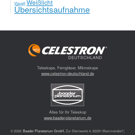
Weißlicht
Visuell
Übersichtsaufnahme
Teleskope, Ferngläser, Mikroskope
www.celestron-deutschland.de
Alles für Ihr Teleskop
www.baader-planetarium.de
© 2026:
Baader Planetarium GmbH
, Zur Sternwarte 4, 82291 Mammendorf |