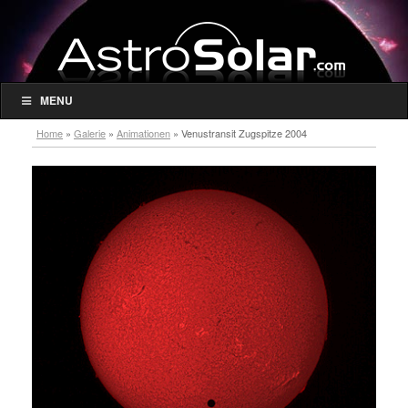
MENU
Home
»
Galerie
»
Animationen
»
Venustransit Zugspitze 2004