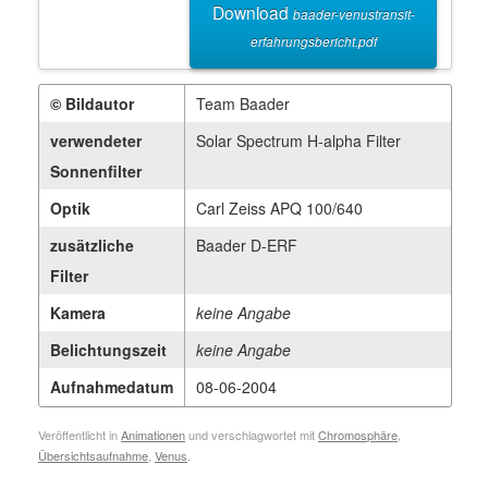
Download
baader-venustransit-
erfahrungsbericht.pdf
© Bildautor
Team Baader
verwendeter
Solar Spectrum H-alpha Filter
Sonnenfilter
Optik
Carl Zeiss APQ 100/640
zusätzliche
Baader D-ERF
Filter
Kamera
keine Angabe
Belichtungszeit
keine Angabe
Aufnahmedatum
08-06-2004
Veröffentlicht in
Animationen
und verschlagwortet mit
Chromosphäre
,
Übersichtsaufnahme
,
Venus
.