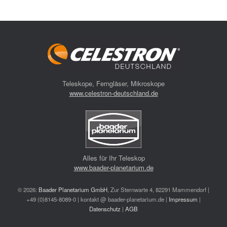
Teleskope, Ferngläser, Mikroskope
www.celestron-deutschland.de
Alles für Ihr Teleskop
www.baader-planetarium.de
© 2026:
Baader Planetarium GmbH
, Zur Sternwarte 4, 82291 Mammendorf |
+49 (0)8145-8089-0 | kontakt @ baader-planetarium.de |
Impressum
|
Datenschutz
|
AGB