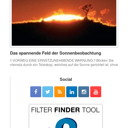
Das spannende Feld der Sonnenbeobachtung
!! VORWEG EINE ERNSTZUNEHMENDE WARNUNG !! Blicken Sie
niemals durch ein Teleskop, welches auf die Sonne gerichtet ist, ohne
sich vorher zu überzeugen, dass geeignete Schutzmaßnahmen zur
Licht- und Energiereduzierung getroffen wurden. Ein ungeschützter
Blick, selbst durch ein kleines Sucherfernrohr, kann das Auge
Social
dauerhaft – bis zur völligen Blindheit – schädigen. Die einzige
Ausnahme ist […]