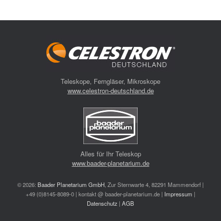
Teleskope, Ferngläser, Mikroskope
www.celestron-deutschland.de
Alles für Ihr Teleskop
www.baader-planetarium.de
© 2026:
Baader Planetarium GmbH
, Zur Sternwarte 4, 82291 Mammendorf |
+49 (0)8145-8089-0 | kontakt @ baader-planetarium.de |
Impressum
|
Datenschutz
|
AGB