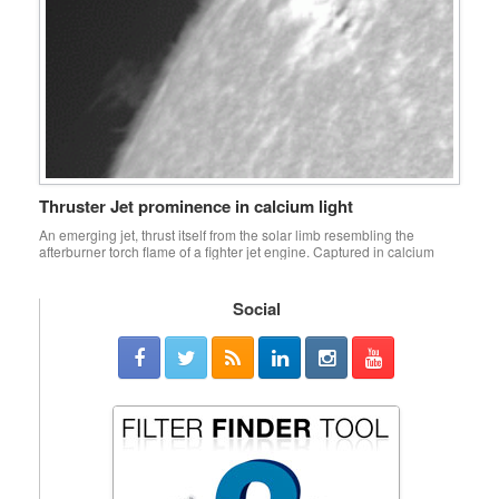
Thruster Jet prominence in calcium light
An emerging jet, thrust itself from the solar limb resembling the
afterburner torch flame of a fighter jet engine. Captured in calcium
light at prime focus without a barlow. 3 second long, 250 frame video
durations captured at 0 second intervals. Rejected 90% frames, and
stacked best 10 frames per video segment. 308 total frames […]
Social