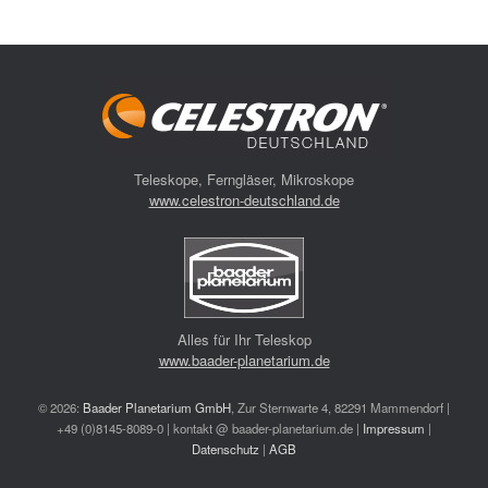
Teleskope, Ferngläser, Mikroskope
www.celestron-deutschland.de
Alles für Ihr Teleskop
www.baader-planetarium.de
© 2026:
Baader Planetarium GmbH
, Zur Sternwarte 4, 82291 Mammendorf |
+49 (0)8145-8089-0 | kontakt @ baader-planetarium.de |
Impressum
|
Datenschutz
|
AGB