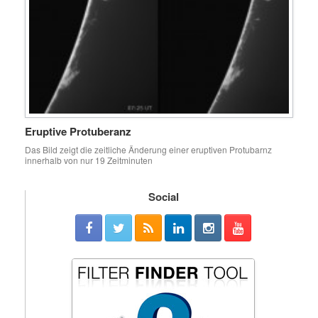
Eruptive Protuberanz
Das Bild zeigt die zeitliche Änderung einer eruptiven Protubarnz
innerhalb von nur 19 Zeitminuten
Social