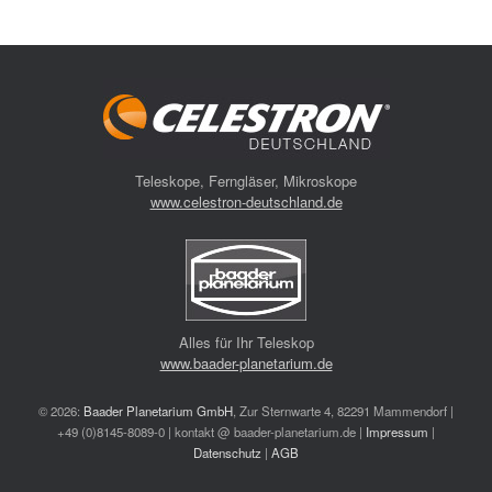
Teleskope, Ferngläser, Mikroskope
www.celestron-deutschland.de
Alles für Ihr Teleskop
www.baader-planetarium.de
© 2026:
Baader Planetarium GmbH
, Zur Sternwarte 4, 82291 Mammendorf |
+49 (0)8145-8089-0 | kontakt @ baader-planetarium.de |
Impressum
|
Datenschutz
|
AGB