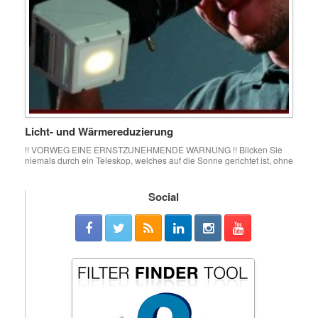
Licht- und Wärmereduzierung
!! VORWEG EINE ERNSTZUNEHMENDE WARNUNG !! Blicken Sie
niemals durch ein Teleskop, welches auf die Sonne gerichtet ist, ohne
sich vorher zu überzeugen, dass geeignete Schutzmaßnahmen zur
Licht- und Energiereduzierung getroffen wurden. Ein ungeschützter
Blick, selbst durch ein kleines Sucherfernrohr, kann das Auge
Social
dauerhaft – bis zur völligen Blindheit – schädigen. Die einzige
Ausnahme ist […]