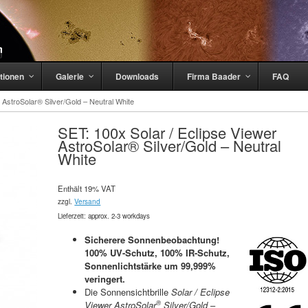
tionen
Galerie
Downloads
Firma Baader
FAQ
 AstroSolar® Silver/Gold – Neutral White
SET: 100x Solar / Eclipse Viewer
AstroSolar® Silver/Gold – Neutral
White
Enthält 19% VAT
zzgl.
Versand
Lieferzeit: approx. 2-3 workdays
Sicherere Sonnenbeobachtung!
100% UV-Schutz, 100% IR-Schutz,
Sonnenlichtstärke um 99,999%
veringert.
Die Sonnensichtbrille
Solar / Eclipse
®
Viewer AstroSolar
Silver/Gold
–