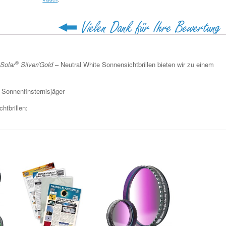
®
oSolar
Silver/Gold
– Neutral White Sonnensichtbrillen bieten wir zu einem
 Sonnenfinsternisjäger
htbrillen: