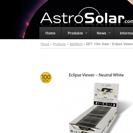
Home
Produkte
News
Informa
Home
»
Products
»
Weißlicht
»
SET: 100x Solar / Eclipse Viewer