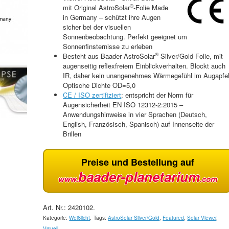
®
mit Original AstroSolar
-Folie Made
in Germany – schützt ihre Augen
sicher bei der visuellen
Sonnenbeobachtung. Perfekt geeignet um
Sonnenfinsternisse zu erleben
®
Besteht aus Baader AstroSolar
Silver/Gold Folie, mit
augenseitig reflexfreiem Einblickverhalten. Blockt auch
IR, daher kein unangenehmes Wärmegefühl im Augapfel
Optische Dichte OD=5,0
CE / ISO zertifiziert
: entspricht der Norm für
Augensicherheit EN ISO 12312-2:2015 –
Anwendungshinweise in vier Sprachen (Deutsch,
English, Französisch, Spanisch) auf Innenseite der
Brillen
Preise und Bestellung auf
baader-planetarium
www.
.com
Art. Nr.:
2420102
.
Kategorie:
Weißlicht
.
Tags:
AstroSolar Silver/Gold
,
Featured
,
Solar Viewer
,
Visuell
.