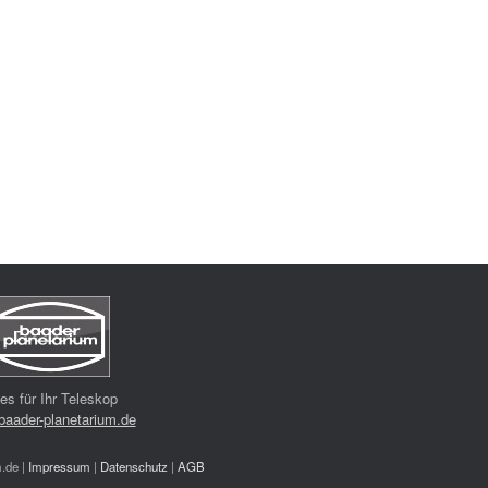
les für Ihr Teleskop
aader-planetarium.de
.de |
Impressum
|
Datenschutz
|
AGB