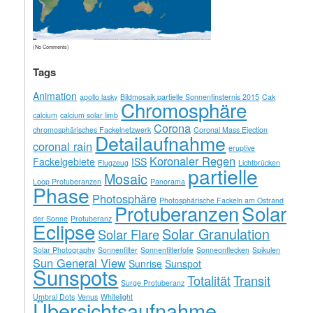
(No Comments)
Tags
Animation
apollo lasky
Bildmosaik partielle Sonnenfinsternis 2015
Cak
Chromosphäre
calcium
calcium solar limb
Corona
chromosphärisches Fackelnetzwerk
Coronal Mass Ejection
Detailaufnahme
coronal rain
eruptive
Koronaler Regen
Fackelgebiete
ISS
Flugzeug
Lichtbrücken
partielle
Mosaic
Loop Protuberanzen
Panorama
Phase
Photosphäre
Photosphärische Fackeln am Ostrand
Solar
Protuberanzen
der Sonne
Protuberanz
Eclipse
Solar Granulation
Solar Flare
Solar Photography
Sonnenfilter
Sonnenfilterfolie
Sonneonflecken
Spikulen
Sun General View
Sunrise
Sunspot
Sunspots
Totalität
Transit
Surge Protuberanz
Umbral Dots
Venus
Whitelight
Übersichtsaufnahme