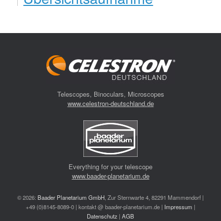
Telescopes, Binoculars, Microscopes
www.celestron-deutschland.de
Everything for your telescope
www.baader-planetarium.de
© 2026:
Baader Planetarium GmbH
, Zur Sternwarte 4, 82291 Mammendorf |
+49 (0)8145-8089-0 | kontakt @ baader-planetarium.de |
Impressum
|
Datenschutz
|
AGB