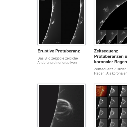
Eruptive Protuberanz
Zeitsequenz
Protuberanzen 
Das Bild zeigt die zeitliche
koronaler Regen
Änderung einer eruptiven
Protubarnz innerhalb von nur
Zeitsequenz 7 Bilder
19 Zeitminuten
Regen. Als koronale
(Coronal rain) wird e
Phänomen der aktiv
bezeichnet, bei der
Sonnenplasma (Elekt
Protonen und Ionene)
Sonnenkorona konde
(abkühlt) und von dor
an den Magnetfeldlini
Chromosphäre strömt