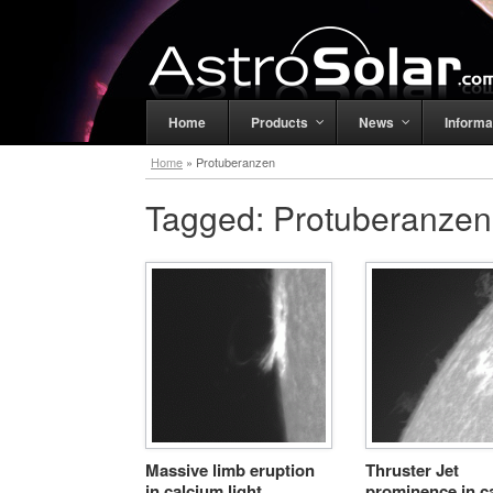
Home
Products
News
Informa
Home
»
Protuberanzen
Tagged:
Protuberanzen
Massive limb eruption
Thruster Jet
in calcium light
prominence in c