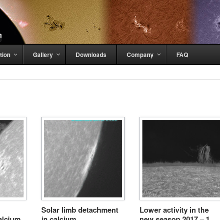
tion
Gallery
Downloads
Company
FAQ
Solar limb detachment
Lower activity in the
alcium
in calcium
new season 2017 – 1