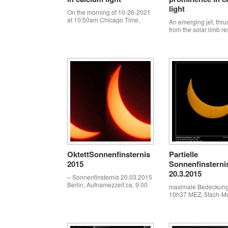
light
On the morning of 10-26-2021
at 10:50am Chicago Time,
An emerging jet, thrust
Active region 2891 unleashed
from the solar limb r
several powerful mass
the afterburner torch 
ejections. The video shows just
fighter jet engine. Ca
one of these events captured
calcium light at prime
at the wavelength 393.37nm
without a barlow. 3 
which represents ionized
long, 250 frame vide
Calcium plasma. A celestron
durations captured a
luminos 2.5x barlow was used
intervals. Rejected 
to extend the focal length to
frames, and stacked 
approximately 3000mm. This
frames per video seg
plasma cloud billowed out […]
total frames […]
OktettSonnenfinsternis
Partielle
2015
Sonnenfinsterni
20.3.2015
– Sonnenfinsternis 20.03.2015
Berlin, Aufnamezzeit ca. 9.00
maximale Bedeckun
-12.00 Uhr – Staffelung von
10h37 MEZ, 5fach-Mo
acht Aufnahmen –
je 200 Frames Beoba
Solprotuberanzen deutlich
heimischen Garten
sichtbar
Homepage: www.dar
fan.de