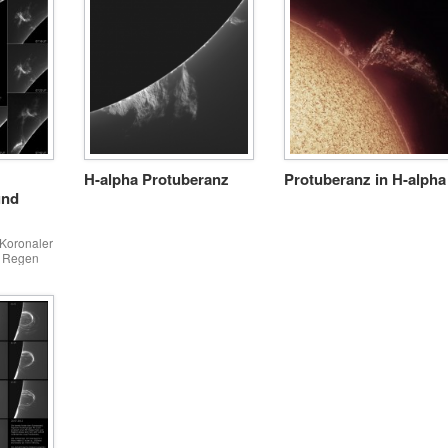
explosionsartig ausgestossen
bewegt sich aber innerhalb
von Magnetfeldröhren und fäll
wieder in die Chromosphäre
zurück. Auslöser von Surge
Protuberanzen sind meist
Flares.
H-alpha Protuberanz
Protuberanz in H-alpha
und
 Koronaler
r Regen
in
en Sonne
ronen,
 in der
nsiert
t abwärts
en in die
.