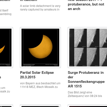
protuberance, but not
A solar limb detachment is very
an arch
rarely captured by amateurs in
 itself
calcium light. I recorded 2
esembling
second durations, with zero
flame of a
second delays. This is 176
ptured in
frames total. A celestron
 focus
luminos 2.5x barlow was used
second
with a skybender optical tilt
o
mechanism and a 0.5
t 0 second
angstrom calcium k3 core filter
90%
system that i designed. What
best 10
you see […]
ment. 308
Partial Solar Eclipse
Surge Protuberanz in
s
20.3.2015
der
Sonnenfleckengruppe
von Bayern aus beobachtet um
AR 1515
11h18 MEZ, 8fach-Mosaik zu
g um
je 200 Frames aufgenommen
saik zu
Das Bild zeigt eine
im heimischen Garten Meine
chtet vom
Zeitsequenz von 08:24 bis
Homepage: www.darksky-
10:57 UT einer aktiven Surge
fan.de
ksky-
Protuberanz. Bei Surges wird
das Sonnenplasma