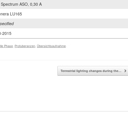
r Spectrum ASO, 0,30 A
nera LU165
pecified
3-2015
elle Phase
,
Protuberanzen
,
Übersichtsaufnahme
.
Terrestrial lighting changes during the…