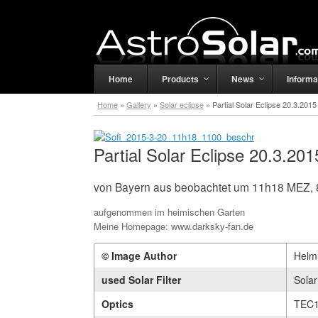
Home
Products
News
Informa
Home
»
Gallery
»
Solar eclipse
»
Partial Solar Eclipse 20.3.2015
Partial Solar Eclipse 20.3.201
von Bayern aus beobachtet um 11h18 MEZ, 
aufgenommen im heimischen Garten
Meine Homepage: www.darksky-fan.de
© Image Author
Helm
used Solar Filter
Solar
Optics
TEC1