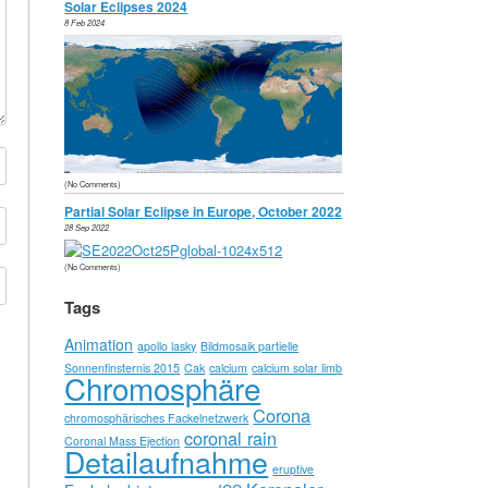
Solar Eclipses 2024
8 Feb 2024
(No Comments)
Partial Solar Eclipse in Europe, October 2022
28 Sep 2022
(No Comments)
Tags
Animation
apollo lasky
Bildmosaik partielle
Sonnenfinsternis 2015
Cak
calcium
calcium solar limb
Chromosphäre
Corona
chromosphärisches Fackelnetzwerk
coronal rain
Coronal Mass Ejection
Detailaufnahme
eruptive