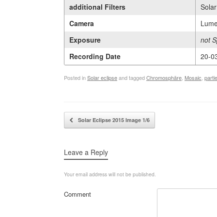
additional Filters
Sola
Camera
Lume
Exposure
not S
Recording Date
20-0
Posted in
Solar eclipse
and tagged
Chromosphäre
,
Mosaic
,
parti
Post navigation
Solar Eclipse 2015 Image 1/6
Leave a Reply
Your email address will not be published.
Comment