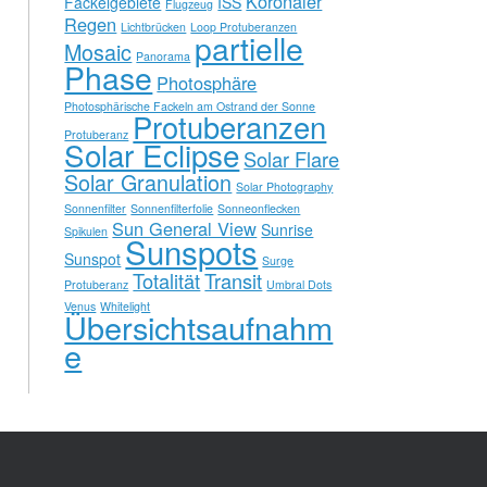
Koronaler
Fackelgebiete
ISS
Flugzeug
Regen
Lichtbrücken
Loop Protuberanzen
partielle
Mosaic
Panorama
Phase
Photosphäre
Photosphärische Fackeln am Ostrand der Sonne
Protuberanzen
Protuberanz
Solar Eclipse
Solar Flare
Solar Granulation
Solar Photography
Sonnenfilter
Sonnenfilterfolie
Sonneonflecken
Sun General View
Sunrise
Spikulen
Sunspots
Sunspot
Surge
Totalität
Transit
Protuberanz
Umbral Dots
Venus
Whitelight
Übersichtsaufnahm
e