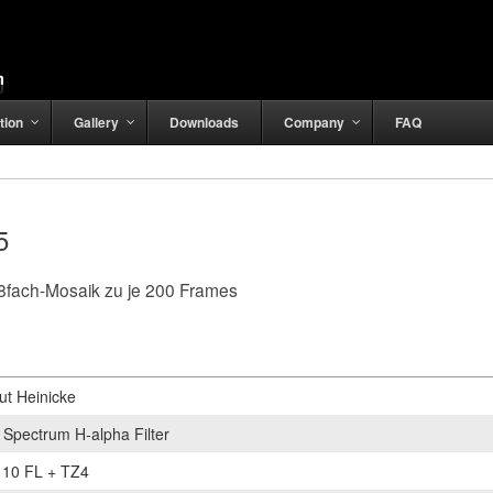
tion
Gallery
Downloads
Company
FAQ
5
8fach-Mosaik zu je 200 Frames
ut Heinicke
 Spectrum H-alpha Filter
10 FL + TZ4