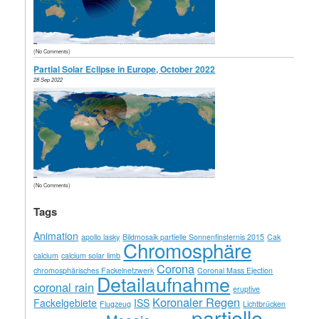
(No Comments)
Partial Solar Eclipse in Europe, October 2022
28 Sep 2022
(No Comments)
Tags
Animation
apollo lasky
Bildmosaik partielle Sonnenfinsternis 2015
Cak
Chromosphäre
calcium
calcium solar limb
Corona
chromosphärisches Fackelnetzwerk
Coronal Mass Ejection
Detailaufnahme
coronal rain
eruptive
Koronaler Regen
Fackelgebiete
ISS
Flugzeug
Lichtbrücken
partielle