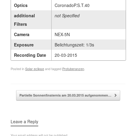
Optics
CoronadoP.S.T.40
additional
not Specified
Filters
Camera
NEX-5N
Exposure
Belichtungszeit: 1/3s
Recording Date
20-03-2015
Posted in
Solar eclipse
and tagged
Protuberanzen
.
Post navigation
Partielle Sonnenfinsternis am 20.03.2015 aufgenommen…
Leave a Reply
Your email address will not be published.