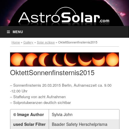
MENU
Home
»
Gallery
»
Solar eclipse
»
OktettSonnenfinsternis2015
OktettSonnenfinsternis2015
– Sonnenfinsternis 20.03.2015 Berlin, Aufnamezzeit ca. 9.00
-12.00 Uhr
– Staffelung von acht Aufnahmen
– Solprotuberanzen deutlich sichtbar
© Image Author
Sylvia John
used Solar Filter
Baader Safety Herschelprisma