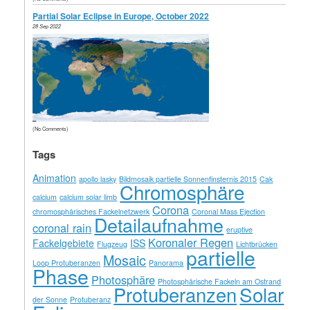
Partial Solar Eclipse in Europe, October 2022
28 Sep 2022
(No Comments)
Tags
Animation
apollo lasky
Bildmosaik partielle Sonnenfinsternis 2015
Cak
Chromosphäre
calcium
calcium solar limb
Corona
chromosphärisches Fackelnetzwerk
Coronal Mass Ejection
Detailaufnahme
coronal rain
eruptive
Koronaler Regen
Fackelgebiete
ISS
Flugzeug
Lichtbrücken
partielle
Mosaic
Loop Protuberanzen
Panorama
Phase
Photosphäre
Photosphärische Fackeln am Ostrand
Solar
Protuberanzen
der Sonne
Protuberanz