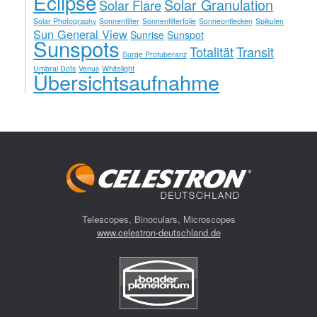
Eclipse
Solar Granulation
Solar Flare
Solar Photography
Sonnenfilter
Sonnenfilterfolie
Sonneonflecken
Spikulen
Sun General View
Sunrise
Sunspot
Sunspots
Totalität
Transit
Surge Protuberanz
Umbral Dots
Venus
Whitelight
Übersichtsaufnahme
Telescopes, Binoculars, Microscopes
www.celestron-deutschland.de