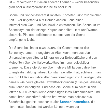
ist – im Vergleich zu vielen anderen Sternen – weder besonders
groß oder aussergewöhnlich heiss oder kühl.
Sonne und Sonnensystem (Planeten, Kometen) sind zur gleichen
Zeit – vor ungefähr 4.6 Milliarden Jahren – aus einer
interstellaren Gas- und Staubwolke entstanden. Die Sonne ist im
Sonnensystem der einzige Körper, der selbst Licht und Wärme
abstrahlt. Planeten reflektieren nur das von der Sonne
empfangene Licht.
Die Sonne beinhaltet etwa 99.8% der Gesamtmasse des
Sonnensystems. Ihr ungefähres Alter kennt man aus den
Untersuchungen ältester Mineralien der Erdoberfläche und von
Meteoriten über die Halbwertzeitbestimmung radioaktiver
Elemente. Dass die Sonne über mehrere Milliarden Jahre ihre
Energieabstrahlung nahezu konstant gehalten hat, schliesst man
aus 3.5 Milliarden Jahre alten Versteinerungen von Blaualgen, die
damals wie heute gleiche Umweltbedingungen (flüssiges Wasser)
zum Leben benötigten. Und dass die Sonne zumindest in den
letzten 5.000 Jahren keine Änderungen ihres Durchmessers und
damit ihrer Leuchtkraft erlitten hat, weiss man definitiv aus
Beschreibungen historischer totaler
Sonnenfinsternisse
, die
nicht hätten beobachtet werden können, wenn der