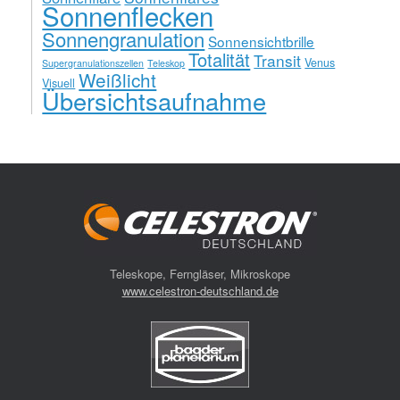
Sonnenflecken
Sonnengranulation
Sonnensichtbrille
Totalität
Transit
Venus
Supergranulationszellen
Teleskop
Weißlicht
Visuell
Übersichtsaufnahme
Teleskope, Ferngläser, Mikroskope
www.celestron-deutschland.de