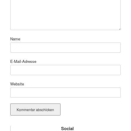
Kubikmeter
Temperatur im Kern
15 Millionen Grad
Celsius
Temperatur der
5.500 Grad Celsius
Name
Photosphäre
Temperatur in einem
4.500 Grad Celsius
Sonnenfleck
E-Mail-Adresse
Temperatur von
ca. 50.000 Grad Celsius
Protuberanzen
Temperatur in einem
mehrere 100.000 Grad
Website
Sonnenflare
Celsius
Temperatur der Korona
1 – 2 Millionen Grad
Rotationszeit am Äquator
26 Tage
Rotationszeit am
35 Tage
Social