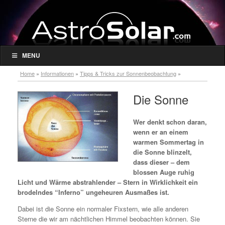
MENU
Home
»
Informationen
»
Tipps & Tricks zur Sonnenbeobachtung
»
Basiswissen zur Sonne
»
Die Sonne
Die Sonne
Wer denkt schon daran,
wenn er an einem
warmen Sommertag in
die Sonne blinzelt,
dass dieser – dem
blossen Auge ruhig
Licht und Wärme abstrahlender – Stern in Wirklichkeit ein
brodelndes “Inferno” ungeheuren Ausmaßes ist.
Dabei ist die Sonne ein normaler Fixstern, wie alle anderen
Sterne die wir am nächtlichen Himmel beobachten können. Sie