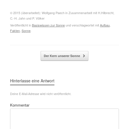
Durchmesser
1. 392. 500 km
Volumen
1.4 x 10 hoch 27
© 2015 (überarbeitet): Wolfgang Paech in Zusammenarbeit mit H.Hilbrecht,
Kubikmeter
C.-H. Jahn und P. Völker
Masse
2 x 10 hoch 30
Veröffentlicht in
Basiswissen zur Sonne
und verschlagwortet mit
Aufbau
,
Fakten
,
Sonne
.
Kilogramm
Mittlere Dichte
1.4 Gramm pro
Kubikzentimeter
Beitragsnavigation
Der Kern unserer Sonne
Dichte im Zentrum
1.6 x 10 hoch 5
Kilogramm pro
Hinterlasse eine Antwort
Kubikmeter
Dichte der Photosphäre
1.0 x 10 hoch – 6
Deine E-Mail-Adresse wird nicht veröffentlicht.
Kilogramm pro
Kommentar
Kubikmeter
Dichte in der Korona
1.0 x 10 hoch -13
Kilogramm pro