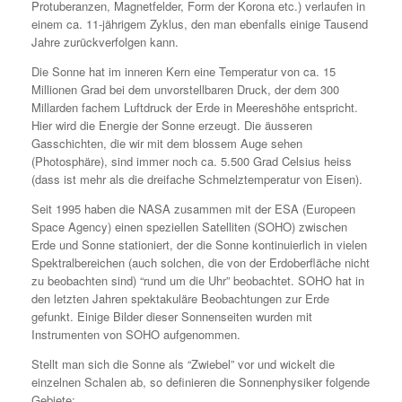
Protuberanzen, Magnetfelder, Form der Korona etc.) verlaufen in
einem ca. 11-jährigem Zyklus, den man ebenfalls einige Tausend
Jahre zurückverfolgen kann.
Die Sonne hat im inneren Kern eine Temperatur von ca. 15
Millionen Grad bei dem unvorstellbaren Druck, der dem 300
Millarden fachem Luftdruck der Erde in Meereshöhe entspricht.
Hier wird die Energie der Sonne erzeugt. Die äusseren
Gasschichten, die wir mit dem blossem Auge sehen
(Photosphäre), sind immer noch ca. 5.500 Grad Celsius heiss
(dass ist mehr als die dreifache Schmelztemperatur von Eisen).
Seit 1995 haben die NASA zusammen mit der ESA (Europeen
Space Agency) einen speziellen Satelliten (SOHO) zwischen
Erde und Sonne stationiert, der die Sonne kontinuierlich in vielen
Spektralbereichen (auch solchen, die von der Erdoberfläche nicht
zu beobachten sind) “rund um die Uhr” beobachtet. SOHO hat in
den letzten Jahren spektakuläre Beobachtungen zur Erde
gefunkt. Einige Bilder dieser Sonnenseiten wurden mit
Instrumenten von SOHO aufgenommen.
Stellt man sich die Sonne als “Zwiebel” vor und wickelt die
einzelnen Schalen ab, so definieren die Sonnenphysiker folgende
Gebiete: