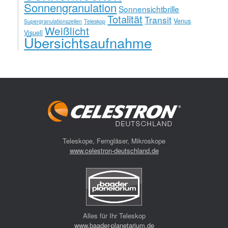
Sonnengranulation
Sonnensichtbrille
Totalität
Transit
Venus
Supergranulationszellen
Teleskop
Weißlicht
Visuell
Übersichtsaufnahme
Teleskope, Ferngläser, Mikroskope
www.celestron-deutschland.de
Alles für Ihr Teleskop
www.baader-planetarium.de