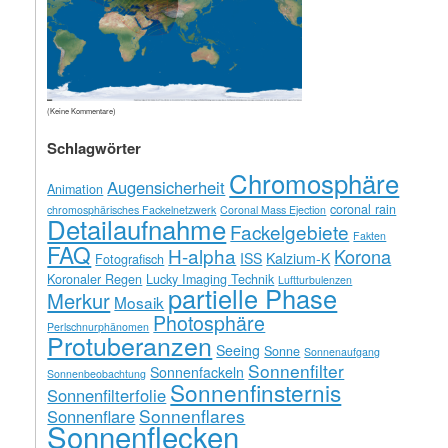
(Keine Kommentare)
Schlagwörter
Chromosphäre
Augensicherheit
Animation
coronal rain
chromosphärisches Fackelnetzwerk
Coronal Mass Ejection
Detailaufnahme
Fackelgebiete
Fakten
FAQ
H-alpha
Korona
ISS
Kalzium-K
Fotografisch
Koronaler Regen
Lucky Imaging Technik
Luftturbulenzen
partielle Phase
Merkur
Mosaik
Photosphäre
Perlschnurphänomen
Protuberanzen
Seeing
Sonne
Sonnenaufgang
Sonnenfilter
Sonnenfackeln
Sonnenbeobachtung
Sonnenfinsternis
Sonnenfilterfolie
Sonnenflares
Sonnenflare
Sonnenflecken