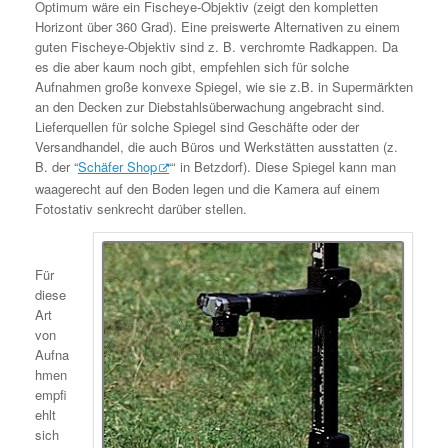
Optimum wäre ein Fischeye-Objektiv (zeigt den kompletten
Horizont über 360 Grad). Eine preiswerte Alternativen zu einem
guten Fischeye-Objektiv sind z. B. verchromte Radkappen. Da
es die aber kaum noch gibt, empfehlen sich für solche
Aufnahmen große konvexe Spiegel, wie sie z.B. in Supermärkten
an den Decken zur Diebstahlsüberwachung angebracht sind.
Lieferquellen für solche Spiegel sind Geschäfte oder der
Versandhandel, die auch Büros und Werkstätten ausstatten (z.
B. der “
Schäfer Shop
“‘ in Betzdorf). Diese Spiegel kann man
waagerecht auf den Boden legen und die Kamera auf einem
Fotostativ senkrecht darüber stellen.
Für
diese
Art
von
Aufna
hmen
empfi
ehlt
sich