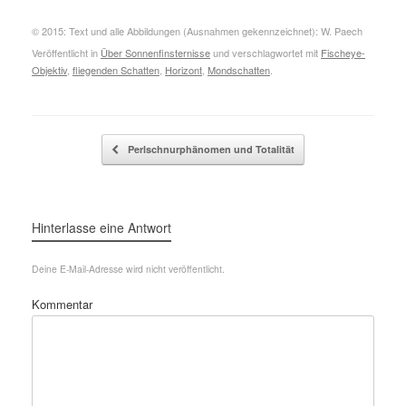
© 2015: Text und alle Abbildungen (Ausnahmen gekennzeichnet): W. Paech
Veröffentlicht in
Über Sonnenfinsternisse
und verschlagwortet mit
Fischeye-
Objektiv
,
fliegenden Schatten
,
Horizont
,
Mondschatten
.
Beitragsnavigation
Perlschnurphänomen und Totalität
Hinterlasse eine Antwort
Deine E-Mail-Adresse wird nicht veröffentlicht.
Kommentar