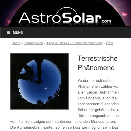
MENU
Home
»
Informationen
»
Tipps & Tricks zur Sonnenbeobachtung
»
Über
Sonnenfinsternisse
»
Terrestrische Phänomene
Terrestrische
Phänomene
Zu den terrestrischen
Phänomenen zählen vor
allen Dingen Aufnahmen
vom Horizont, auch die
sogenannten “fliegenden
Schatten” gehören dazu.
Dämmerungsaufnahmen
vom Horizont zeigen sehr schön den nahenden Mondschatten.
Die Aufnahmebrennweiten sollten so kurz wie möglich sein. Das