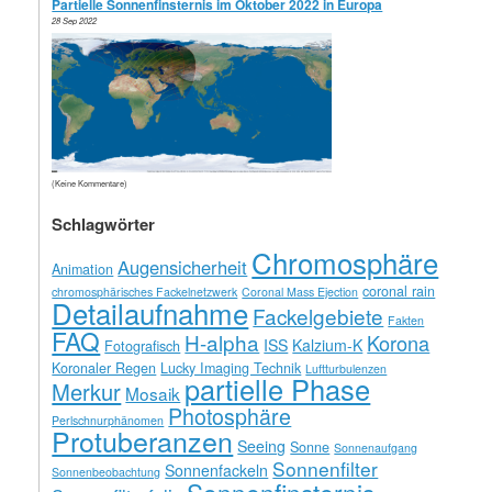
Partielle Sonnenfinsternis im Oktober 2022 in Europa
28 Sep 2022
(Keine Kommentare)
Schlagwörter
Chromosphäre
Augensicherheit
Animation
coronal rain
chromosphärisches Fackelnetzwerk
Coronal Mass Ejection
Detailaufnahme
Fackelgebiete
Fakten
FAQ
H-alpha
Korona
ISS
Kalzium-K
Fotografisch
Koronaler Regen
Lucky Imaging Technik
Luftturbulenzen
partielle Phase
Merkur
Mosaik
Photosphäre
Perlschnurphänomen
Protuberanzen
Seeing
Sonne
Sonnenaufgang
Sonnenfilter
Sonnenfackeln
Sonnenbeobachtung
Sonnenfinsternis