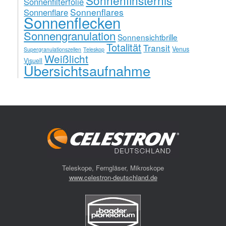
Sonnenfilterfolie
Sonnenflares
Sonnenflare
Sonnenflecken
Sonnengranulation
Sonnensichtbrille
Totalität
Transit
Venus
Supergranulationszellen
Teleskop
Weißlicht
Visuell
Übersichtsaufnahme
Teleskope, Ferngläser, Mikroskope
www.celestron-deutschland.de