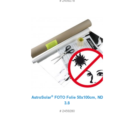
# 2459278
®
AstroSolar
FOTO Folie 50x100cm, ND
3.8
# 2459280