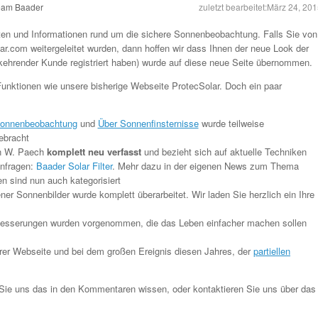
eam Baader
zuletzt bearbeitet:
März 24, 201
ten und Informationen rund um die sichere Sonnenbeobachtung. Falls Sie von
ar.com weitergeleitet wurden, dann hoffen wir dass Ihnen der neue Look der
ederkehrender Kunde registriert haben) wurde auf diese neue Seite übernommen.
Funktionen wie unsere bisherige Webseite ProtecSolar. Doch ein paar
onnenbeobachtung
und
Über Sonnenfinsternisse
wurde teilweise
ebracht
n W. Paech
komplett neu verfasst
und bezieht sich auf aktuelle Techniken
Anfragen:
Baader Solar Filter
. Mehr dazu in der eigenen News zum Thema
n sind nun auch kategorisiert
ener Sonnenbilder wurde komplett überarbeitet. Wir laden Sie herzlich ein Ihre
erbesserungen wurden vorgenommen, die das Leben einfacher machen sollen
rer Webseite und bei dem großen Ereignis diesen Jahres, der
partiellen
Sie uns das in den Kommentaren wissen, oder kontaktieren Sie uns über das