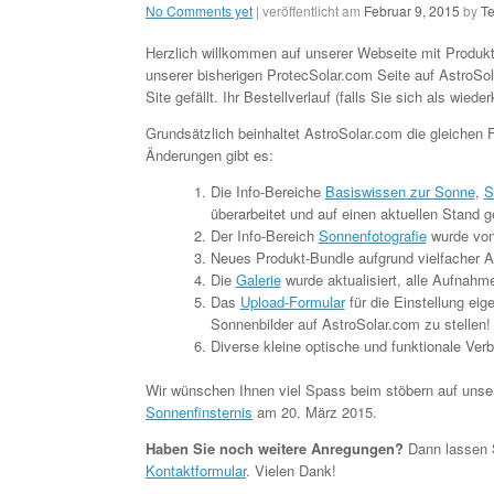
No Comments yet
| veröffentlicht am
Februar 9, 2015
by
T
Herzlich willkommen auf unserer Webseite mit Produk
unserer bisherigen ProtecSolar.com Seite auf AstroSol
Site gefällt. Ihr Bestellverlauf (falls Sie sich als wi
Grundsätzlich beinhaltet AstroSolar.com die gleichen 
Änderungen gibt es:
Die Info-Bereiche
Basiswissen zur Sonne
,
S
überarbeitet und auf einen aktuellen Stand g
Der Info-Bereich
Sonnenfotografie
wurde vo
Neues Produkt-Bundle aufgrund vielfacher 
Die
Galerie
wurde aktualisiert, alle Aufnahme
Das
Upload-Formular
für die Einstellung eig
Sonnenbilder auf AstroSolar.com zu stellen!
Diverse kleine optische und funktionale V
Wir wünschen Ihnen viel Spass beim stöbern auf unse
Sonnenfinsternis
am 20. März 2015.
Haben Sie noch weitere Anregungen?
Dann lassen 
Kontaktformular
. Vielen Dank!