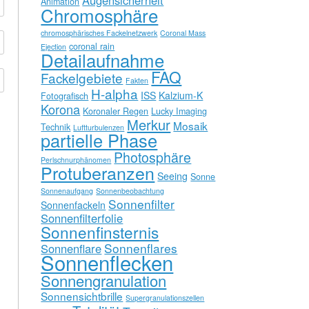
Augensicherheit
Animation
Chromosphäre
chromosphärisches Fackelnetzwerk
Coronal Mass
coronal rain
Ejection
Detailaufnahme
FAQ
Fackelgebiete
Fakten
H-alpha
ISS
Kalzium-K
Fotografisch
Korona
Koronaler Regen
Lucky Imaging
Merkur
Mosaik
Technik
Luftturbulenzen
partielle Phase
Photosphäre
Perlschnurphänomen
Protuberanzen
Seeing
Sonne
Sonnenaufgang
Sonnenbeobachtung
Sonnenfilter
Sonnenfackeln
Sonnenfilterfolie
Sonnenfinsternis
Sonnenflares
Sonnenflare
Sonnenflecken
Sonnengranulation
Sonnensichtbrille
Supergranulationszellen