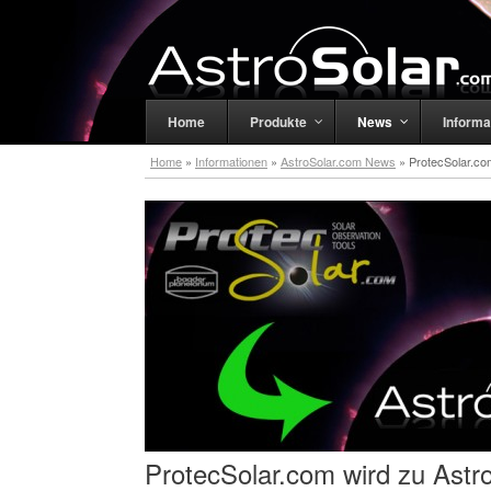
Home
Produkte
News
Informa
Home
»
Informationen
»
AstroSolar.com News
»
ProtecSolar.co
ProtecSolar.com wird zu Astr