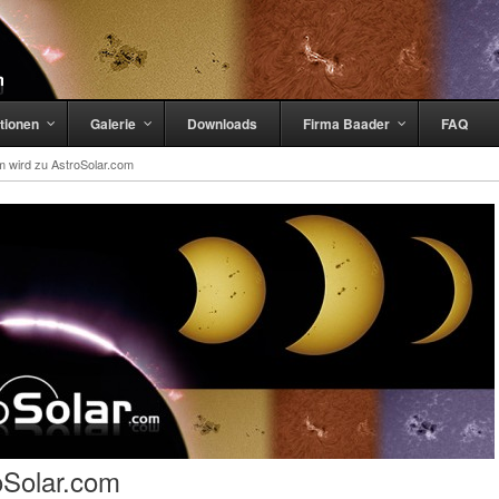
tionen
Galerie
Downloads
Firma Baader
FAQ
m wird zu AstroSolar.com
oSolar.com